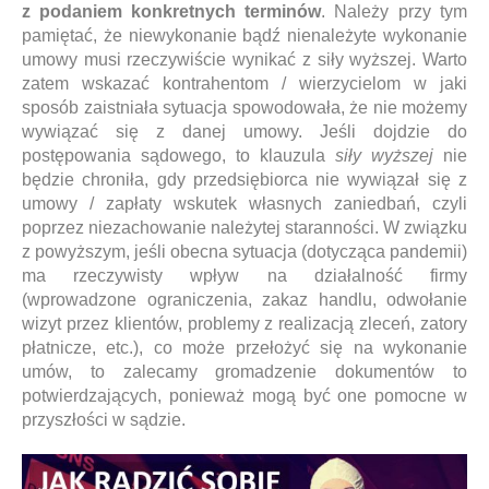
z podaniem konkretnych terminów
. Należy przy tym
pamiętać, że niewykonanie bądź nienależyte wykonanie
umowy musi rzeczywiście wynikać z siły wyższej. Warto
zatem wskazać kontrahentom / wierzycielom w jaki
sposób zaistniała sytuacja spowodowała, że nie możemy
wywiązać się z danej umowy. Jeśli dojdzie do
postępowania sądowego, to klauzula
siły wyższej
nie
będzie chroniła, gdy przedsiębiorca nie wywiązał się z
umowy / zapłaty wskutek własnych zaniedbań, czyli
poprzez niezachowanie należytej staranności. W związku
z powyższym, jeśli obecna sytuacja (dotycząca pandemii)
ma rzeczywisty wpływ na działalność firmy
(wprowadzone ograniczenia, zakaz handlu, odwołanie
wizyt przez klientów, problemy z realizacją zleceń, zatory
płatnicze, etc.), co może przełożyć się na wykonanie
umów, to zalecamy gromadzenie dokumentów to
potwierdzających, ponieważ mogą być one pomocne w
przyszłości w sądzie.