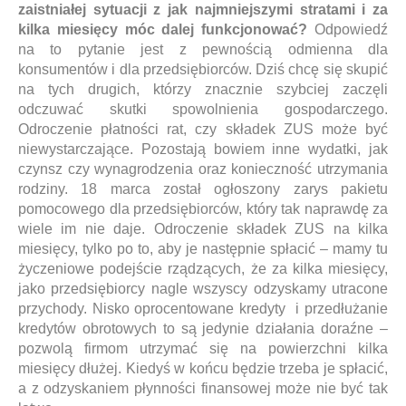
zaistniałej sytuacji z jak najmniejszymi stratami i za
kilka miesięcy móc dalej funkcjonować?
Odpowiedź
na to pytanie jest z pewnością odmienna dla
konsumentów i dla przedsiębiorców. Dziś chcę się skupić
na tych drugich, którzy znacznie szybciej zaczęli
odczuwać skutki spowolnienia gospodarczego.
Odroczenie płatności rat, czy składek ZUS może być
niewystarczające. Pozostają bowiem inne wydatki, jak
czynsz czy wynagrodzenia oraz konieczność utrzymania
rodziny. 18 marca został ogłoszony zarys pakietu
pomocowego dla przedsiębiorców, który tak naprawdę za
wiele im nie daje. Odroczenie składek ZUS na kilka
miesięcy, tylko po to, aby je następnie spłacić – mamy tu
życzeniowe podejście rządzących, że za kilka miesięcy,
jako przedsiębiorcy nagle wszyscy odzyskamy utracone
przychody. Nisko oprocentowane kredyty i przedłużanie
kredytów obrotowych to są jedynie działania doraźne –
pozwolą firmom utrzymać się na powierzchni kilka
miesięcy dłużej. Kiedyś w końcu będzie trzeba je spłacić,
a z odzyskaniem płynności finansowej może nie być tak