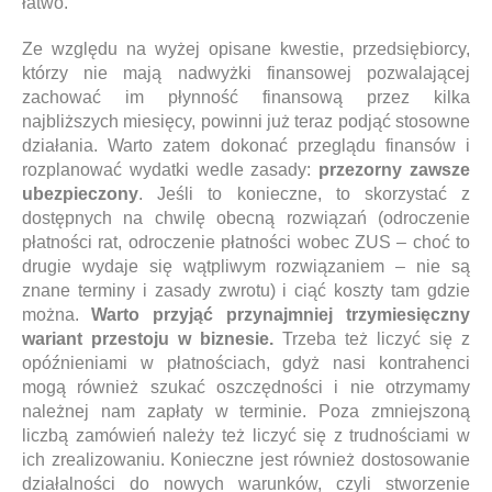
łatwo.
Ze względu na wyżej opisane kwestie, przedsiębiorcy,
którzy nie mają nadwyżki finansowej pozwalającej
zachować im płynność finansową przez kilka
najbliższych miesięcy, powinni już teraz podjąć stosowne
działania. Warto zatem dokonać przeglądu finansów i
rozplanować wydatki wedle zasady:
przezorny zawsze
ubezpieczony
. Jeśli to konieczne, to skorzystać z
dostępnych na chwilę obecną rozwiązań (odroczenie
płatności rat, odroczenie płatności wobec ZUS – choć to
drugie wydaje się wątpliwym rozwiązaniem – nie są
znane terminy i zasady zwrotu) i ciąć koszty tam gdzie
można.
Warto przyjąć przynajmniej trzymiesięczny
wariant przestoju w biznesie.
Trzeba też liczyć się z
opóźnieniami w płatnościach, gdyż nasi kontrahenci
mogą również szukać oszczędności i nie otrzymamy
należnej nam zapłaty w terminie. Poza zmniejszoną
liczbą zamówień należy też liczyć się z trudnościami w
ich zrealizowaniu. Konieczne jest również dostosowanie
działalności do nowych warunków, czyli stworzenie