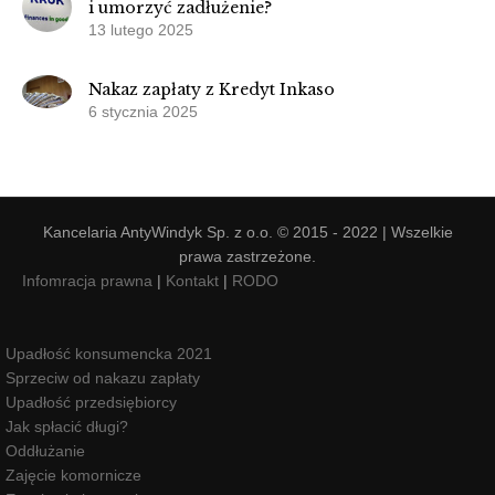
i umorzyć zadłużenie?
13 lutego 2025
Nakaz zapłaty z Kredyt Inkaso
6 stycznia 2025
Kancelaria AntyWindyk Sp. z o.o. © 2015 - 2022 | Wszelkie
prawa zastrzeżone.
Infomracja prawna
|
Kontakt
|
RODO
Upadłość konsumencka 2021
Sprzeciw od nakazu zapłaty
Upadłość przedsiębiorcy
Jak spłacić długi?
Oddłużanie
Zajęcie komornicze