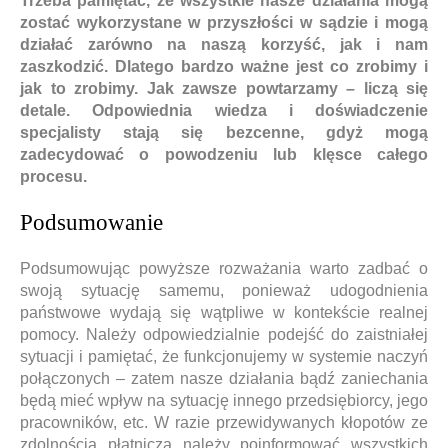
Trzeba pamiętać, że wszystkie nasze działania mogą
zostać wykorzystane w przyszłości w sądzie i mogą
działać zarówno na naszą korzyść, jak i nam
zaszkodzić. Dlatego bardzo ważne jest co zrobimy i
jak to zrobimy. Jak zawsze powtarzamy – liczą się
detale. Odpowiednia wiedza i doświadczenie
specjalisty stają się bezcenne, gdyż mogą
zadecydować o powodzeniu lub klęsce całego
procesu.
Podsumowanie
Podsumowując powyższe rozważania warto zadbać o
swoją sytuację samemu, ponieważ udogodnienia
państwowe wydają się wątpliwe w kontekście realnej
pomocy. Należy odpowiedzialnie podejść do zaistniałej
sytuacji i pamiętać, że funkcjonujemy w systemie naczyń
połączonych – zatem nasze działania bądź zaniechania
będą mieć wpływ na sytuację innego przedsiębiorcy, jego
pracowników, etc. W razie przewidywanych kłopotów ze
zdolnością płatniczą należy poinformować wszystkich