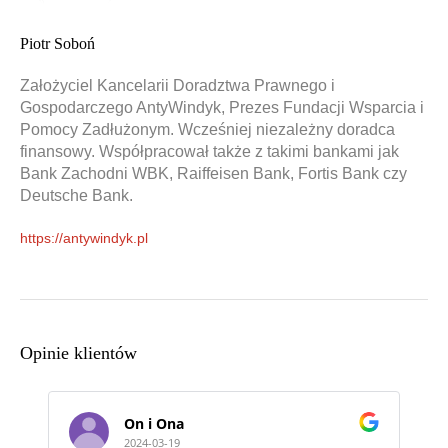
Piotr Soboń
Założyciel Kancelarii Doradztwa Prawnego i
Gospodarczego AntyWindyk, Prezes Fundacji Wsparcia i
Pomocy Zadłużonym. Wcześniej niezależny doradca
finansowy. Współpracował także z takimi bankami jak
Bank Zachodni WBK, Raiffeisen Bank, Fortis Bank czy
Deutsche Bank.
https://antywindyk.pl
Opinie klientów
na
Katarzyna sielska
19
2024-03-06