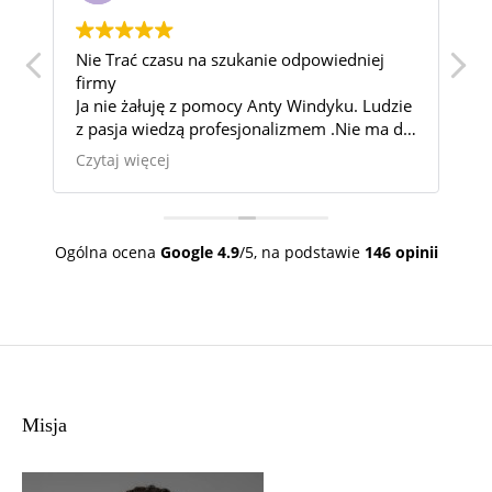
 na szukanie odpowiedniej
Wspaniałą Kancelaria! Najl
miałam kontakt. Pomogli 
z pomocy Anty Windyku. Ludzie
która wydawała się beznadz
 profesjonalizmem .Nie ma dla
powodowala u mnie ogrom
 możliwych.
100%.
Czytaj więcej
emu
Bardzo jestem wdzięczna 
okazaną cierpliwość.
Tę Kancelarie mogę wszyst
całym sercem.
Ogólna ocena
Google
4.9
/5,
na podstawie
146 opinii
Misja