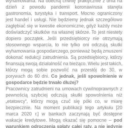
wyhamowania. Na obecną chwilę praktycznie z dnia na
dzień z powodu pandemii koronawirusa stanęła
gastronomia, turystyka i transport. Mocno ograniczony
jest handel i usługi. Nie będziemy jednak szczegółowo
zagłębiać się w kwestie ekonomiczne, gdyż każdy może
doświadczyć skutków na własnej skórze. To jest niestety
dopiero początek. Jeśli przedsiębiorcy nie otrzymają
stosownego wsparcia, to nie tylko oni odczują skutki
wyhamowania gospodarczego, ponieważ będą zmuszeni
dokonać redukcji zatrudnienia. Są przedsiębiorcy, którzy
finansują swoją działalność na bieżąco. Wielu jest takich,
którzy mogą sobie pozwolić na przestój do 30, w
porywach do 60 dni.
Co jednak, jeśli spowolnienie w
gospodarce będzie trwało dłużej?
Pracownicy zatrudnieni na umowach cywilnoprawnych z
pewnością szybciej odczują skutki spowolnienia niż
„etatowcy“, którzy mogą czuć się póki co, w miarę
bezpiecznie. Na moment publikacji tego artykułu [20
marca 2020 r.] w bankach zaczynają być dostępne
wakacje kredytowe. Mogą okazać się pomocne –
pod
warunkiem odroczenia spłaty całej raty, a nie jedynie