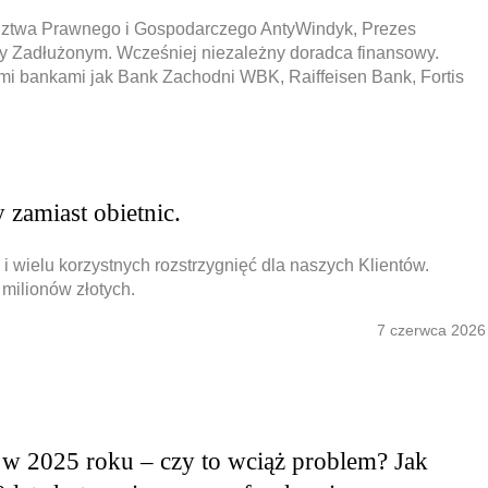
adztwa Prawnego i Gospodarczego AntyWindyk, Prezes
y Zadłużonym. Wcześniej niezależny doradca finansowy.
mi bankami jak Bank Zachodni WBK, Raiffeisen Bank, Fortis
Obrona w sądzie
Reprezentacja procesowa
zamiast obietnic.
i wielu korzystnych rozstrzygnięć dla naszych Klientów.
milionów złotych.
7 czerwca 2026
w 2025 roku – czy to wciąż problem? Jak