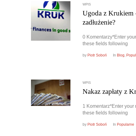
WPIS
Ugoda z Krukiem –
zadłużenie?
0 Komentarzy*Enter your
these fields following
by
Piotr Soboń
In
Blog
,
Popul
WPIS
Nakaz zapłaty z K
1 Komentarz*Enter your 
these fields following
by
Piotr Soboń
In
Popularne