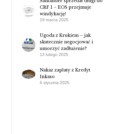
Santander sprzedał długi do
CRF 1 – EOS przejmuje
windykację!
19 marca 2025
Ugoda z Krukiem – jak
skutecznie negocjować i
umorzyć zadłużenie?
13 lutego 2025
Nakaz zapłaty z Kredyt
Inkaso
6 stycznia 2025