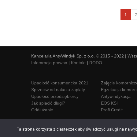
1
Kancelaria AntyWindyk Sp. z o.o. © 2015 - 2022 | Wsz
Infomracja prawna
|
Kontakt
|
RODO
Upadłość konsumencka 2021
Zajęcie komornicz
Sprzeciw od nakazu zapłaty
Egzekucja komorn
Upadłość przedsiębiorcy
Antywindykacja
Jak spłacić długi?
EOS KSI
Oddłużanie
Profi Credit
Ta strona korzysta z ciasteczek aby świadczyć usługi na najwy