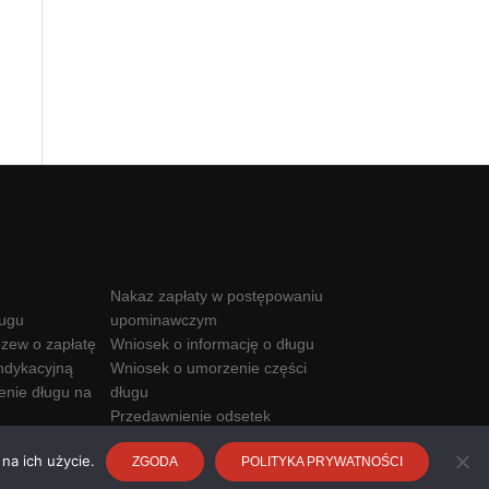
Nakaz zapłaty w postępowaniu
ługu
upominawczym
zew o zapłatę
Wniosek o informację o długu
ndykacyjną
Wniosek o umorzenie części
enie długu na
długu
Przedawnienie odsetek
Kwota wolna od komornika
na ich użycie.
ZGODA
POLITYKA PRYWATNOŚCI