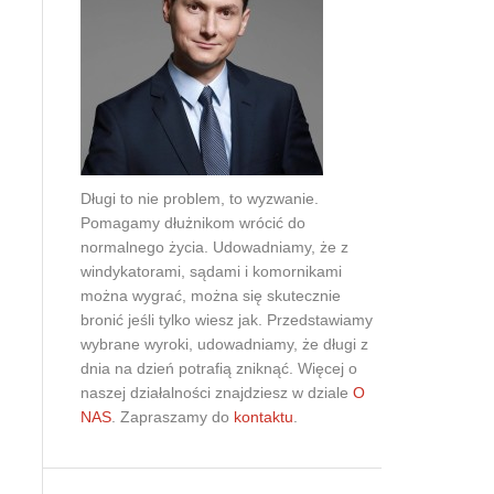
Doradztwo prawne
Negocjacje z wierzycielami
Doradztwo & konsulting
Doradztwo & konsulting
Długi to nie problem, to wyzwanie.
Pomagamy dłużnikom wrócić do
normalnego życia. Udowadniamy, że z
windykatorami, sądami i komornikami
można wygrać, można się skutecznie
bronić jeśli tylko wiesz jak. Przedstawiamy
wybrane wyroki, udowadniamy, że długi z
dnia na dzień potrafią zniknąć. Więcej o
naszej działalności znajdziesz w dziale
O
NAS
. Zapraszamy do
kontaktu
.