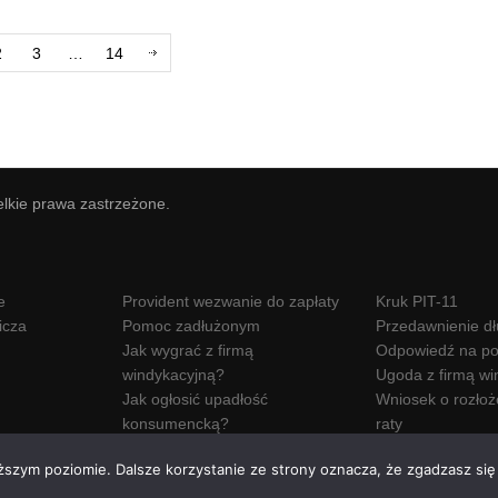
2
3
…
14
elkie prawa zastrzeżone.
e
Provident wezwanie do zapłaty
Kruk PIT-11
icza
Pomoc zadłużonym
Przedawnienie d
Jak wygrać z firmą
Odpowiedź na po
windykacyjną?
Ugoda z firmą wi
Jak ogłosić upadłość
Wniosek o rozłoż
konsumencką?
raty
Wezwanie do zapłaty Hoist
ższym poziomie. Dalsze korzystanie ze strony oznacza, że zgadzasz się 
Polska