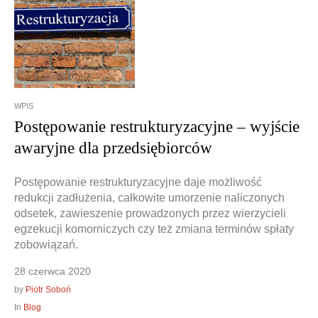
Doradztwo prawne
Negocjacje z wierzycielami
Doradztwo & konsulting
Doradztwo & konsulting
WPIS
Postępowanie restrukturyzacyjne – wyjście
awaryjne dla przedsiębiorców
Postępowanie restrukturyzacyjne daje możliwość
redukcji zadłużenia, całkowite umorzenie naliczonych
odsetek, zawieszenie prowadzonych przez wierzycieli
egzekucji komorniczych czy też zmiana terminów spłaty
zobowiązań.
28 czerwca 2020
by
Piotr Soboń
In
Blog