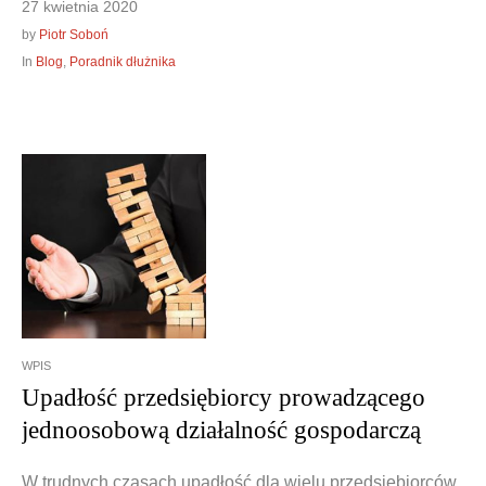
27 kwietnia 2020
by
Piotr Soboń
In
Blog
,
Poradnik dłużnika
WPIS
Upadłość przedsiębiorcy prowadzącego
jednoosobową działalność gospodarczą
W trudnych czasach upadłość dla wielu przedsiębiorców