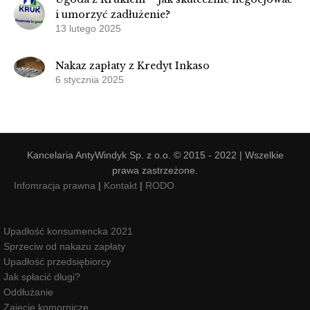
i umorzyć zadłużenie?
13 lutego 2025
Nakaz zapłaty z Kredyt Inkaso
6 stycznia 2025
Kancelaria AntyWindyk Sp. z o.o. © 2015 - 2022 | Wszelkie
prawa zastrzeżone.
Infomracja prawna
|
Kontakt
|
RODO
Upadłość konsumencka 2021
Sprzeciw od nakazu zapłaty
Upadłość przedsiębiorcy
Jak spłacić długi?
Oddłużanie
Zajęcie komornicze