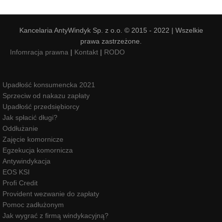
Kancelaria AntyWindyk Sp. z o.o. © 2015 - 2022 | Wszelkie
prawa zastrzeżone.
Infomracja prawna
|
Kontakt
|
RODO
Upadłość konsumencka 2021
Sprzeciw od nakazu zapłaty
Upadłość przedsiębiorcy
Jak spłacić długi?
Oddłużanie
Zajęcie komornicze
Egzekucja komornicza
Antywindykacja
EOS KSI
Profi Credit
Provident wezwanie do zapłaty
Pomoc zadłużonym
Jak wygrać z firmą windykacyjną?