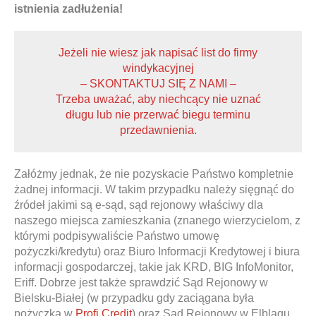
istnienia zadłużenia!
Jeżeli nie wiesz jak napisać list do firmy
windykacyjnej
– SKONTAKTUJ SIĘ Z NAMI –
Trzeba uważać, aby niechcący nie uznać
długu lub nie przerwać biegu terminu
przedawnienia.
Załóżmy jednak, że nie pozyskacie Państwo kompletnie
żadnej informacji. W takim przypadku należy sięgnąć do
źródeł jakimi są e-sąd, sąd rejonowy właściwy dla
naszego miejsca zamieszkania (znanego wierzycielom, z
którymi podpisywaliście Państwo umowę
pożyczki/kredytu) oraz Biuro Informacji Kredytowej i biura
informacji gospodarczej, takie jak KRD, BIG InfoMonitor,
Eriff. Dobrze jest także sprawdzić Sąd Rejonowy w
Bielsku-Białej (w przypadku gdy zaciągana była
pożyczka w
Profi Credit
) oraz Sąd Rejonowy w Elblągu