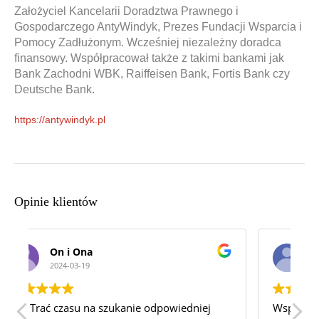
Założyciel Kancelarii Doradztwa Prawnego i
Gospodarczego AntyWindyk, Prezes Fundacji Wsparcia i
Pomocy Zadłużonym. Wcześniej niezależny doradca
finansowy. Współpracował także z takimi bankami jak
Bank Zachodni WBK, Raiffeisen Bank, Fortis Bank czy
Deutsche Bank.
https://antywindyk.pl
Opinie klientów
Katarzyna sielska
2024-03-06
Wspaniałą Kancelaria! Najlepsza z jaką
F