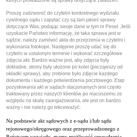
których prowadzone są sprawy dotyczące zadłużeń.
Proszę zadzwonić do czytelni konkretnego wydziału
cywilnego sądu i zapytać czy są tam jakieś sprawy
dotyczące Was, podając swoje dane w tym nr Pesel. Jeśli
uzyskacie Państwo informację, że taka sprawa jest w
sądzie, należy zamówić akta do przejrzenia w czytelni i
wykonania fotokopii. Następnie proszę udać się do
czytelni w ustalonym terminie i wykonać szczegółowe
zdjęcia akt. Bardzo ważne jest, aby zdjęcia były
dokładne, strony były ułożone po kolei (począwszy od
okładki sprawy), aby zrobione było zdjęcie każdego
dokumentu i każdego potwierdzenia pocztowego. Etap
pozyskiwania akt w sądach stacjonarnych jest często
traktowany przez naszych klientów po macoszemu ze
względu na skalę zaangażowania, ale jest on bardzo
ważny i nie należy go lekceważyć.
Na podstawie akt sądowych z e-sądu i/lub sądu
rejonowego/okręgowego oraz przeprowadzonego z
Państwem wywiadu, mamy możliwość sprawdzenia