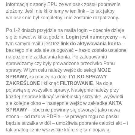
informacją z strony EPU że wniosek został poprawnie
złożony. Jeśli nie klikniemy w ten link – to tak jakby
wniosek nie był kompletny i nie zostanie rozpatrzony.
Po 1-2 dniach przyjdzie na maila login – obecnie dzieje
się to nawet w kilka godzin.
Login jest numeryczny
– w
tym samym mailu jest też
link do aktywowania konta
–
bez tego nie uda sie zalogować – hasło zostało ustalone
na poziomie zakładania konta. Po zalogowaniu
sprawdzamy czy były prowadzone przeciwko Panu
sprawy. W tym celu należy wejść do sekcji
MOJE
SPRAWY,
zaznaczy na dole
TYLKO SPRAWY
ZAKREŚLONE
i kliknąć
FILTROWANIE
. Na dole
pojawią się wszystkie sprawy. Następnie należy przy
każdej z spraw kliknąć w niebieską skrzynkę, wyświetli
sie kolejne okno – następnie wejść w zakładkę
AKTA
SPRAWY
– obecnie powinny się otworzyć jako nowa
strona – od razu w PDFie – w prawym rogu na pasku
będzie strzałka w dół – umożliwia pobranie całości akt – i
tak analogicznie wszystkie które się tam pojawią.