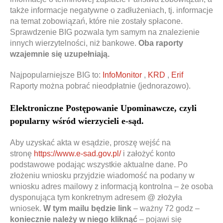
także informacje negatywne o zadłużeniach, tj. informacje
na temat zobowiązań, które nie zostały spłacone.
Sprawdzenie BIG pozwala tym samym na znalezienie
innych wierzytelności, niż bankowe.
Oba raporty
wzajemnie się uzupełniają.
Najpopularniejsze BIG to:
InfoMonitor
,
KRD
,
Erif
Raporty można pobrać nieodpłatnie (jednorazowo).
Elektroniczne Postępowanie Upominawcze, czyli
popularny wśród wierzycieli e-sąd.
Aby uzyskać akta w esądzie, proszę wejść na
stronę
https://www.e-sad.gov.pl/
i założyć konto
podstawowe podając wszystkie aktualne dane. Po
złożeniu wniosku przyjdzie wiadomość na podany w
wniosku adres mailowy z informacją kontrolna – że osoba
dysponująca tym konkretnym adresem @ złożyła
wniosek.
W tym mailu będzie link
– ważny 72 godz –
koniecznie należy w niego kliknąć
– pojawi się