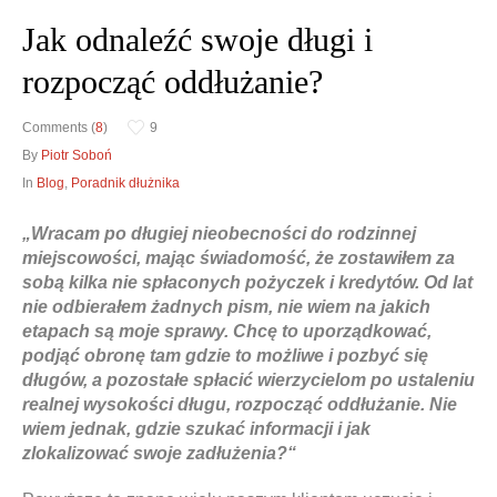
Jak odnaleźć swoje długi i
rozpocząć oddłużanie?
Obrona w sądzie
Doradztwo prawne
Comments (
8
)
9
Reprezentacja procesowa
Doradztwo & konsulting
By
Piotr Soboń
In
Blog
,
Poradnik dłużnika
„Wracam po długiej nieobecności do rodzinnej
miejscowości, mając świadomość, że zostawiłem za
sobą kilka nie spłaconych pożyczek i kredytów. Od lat
nie odbierałem żadnych pism, nie wiem na jakich
etapach są moje sprawy. Chcę to uporządkować,
podjąć obronę tam gdzie to możliwe i pozbyć się
długów, a pozostałe spłacić wierzycielom po ustaleniu
realnej wysokości długu, rozpocząć oddłużanie. Nie
wiem jednak, gdzie szukać informacji i jak
zlokalizować swoje zadłużenia?“