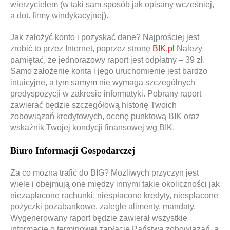
wierzycielem (w taki sam sposób jak opisany wcześniej,
a dot. firmy windykacyjnej).
Jak założyć konto i pozyskać dane? Najprościej jest
zrobić to przez Internet, poprzez stronę
BIK.pl
Należy
pamiętać, że jednorazowy raport jest odpłatny – 39 zł.
Samo założenie konta i jego uruchomienie jest bardzo
intuicyjne, a tym samym nie wymaga szczególnych
predyspozycji w zakresie informatyki. Pobrany raport
zawierać będzie szczegółową historię Twoich
zobowiązań kredytowych, ocenę punktową BIK oraz
wskaźnik Twojej kondycji finansowej wg BIK.
Biuro Informacji Gospodarczej
Za co można trafić do BIG? Możliwych przyczyn jest
wiele i obejmują one między innymi takie okoliczności jak
niezapłacone rachunki, niespłacone kredyty, niespłacone
pożyczki pozabankowe, zaległe alimenty, mandaty.
Wygenerowany raport będzie zawierał wszystkie
informacje o terminowej zapłacie Państwa zobowiązań, a