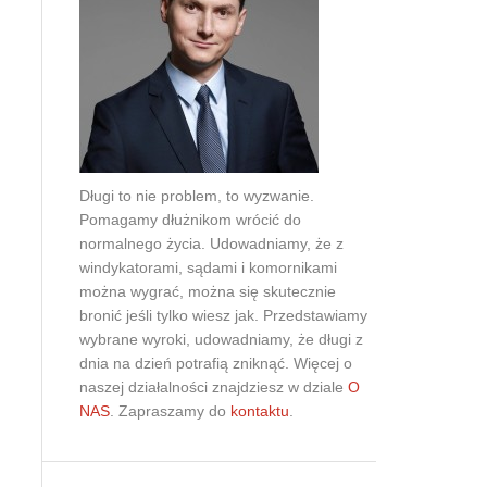
Doradztwo prawne
Negocjacje z wierzycielami
Doradztwo & konsulting
Doradztwo & konsulting
Długi to nie problem, to wyzwanie.
Pomagamy dłużnikom wrócić do
normalnego życia. Udowadniamy, że z
windykatorami, sądami i komornikami
można wygrać, można się skutecznie
bronić jeśli tylko wiesz jak. Przedstawiamy
wybrane wyroki, udowadniamy, że długi z
dnia na dzień potrafią zniknąć. Więcej o
naszej działalności znajdziesz w dziale
O
NAS
. Zapraszamy do
kontaktu
.