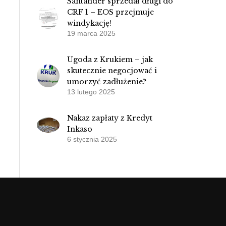
Santander sprzedał długi do
CRF 1 – EOS przejmuje
windykację!
19 marca 2025
Ugoda z Krukiem – jak
skutecznie negocjować i
umorzyć zadłużenie?
13 lutego 2025
Nakaz zapłaty z Kredyt
Inkaso
6 stycznia 2025