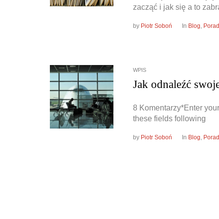
zacząć i jak się a to zabr
by
Piotr Soboń
In
Blog
,
Porad
WPIS
Jak odnaleźć swoje
8 Komentarzy*Enter your
these fields following
by
Piotr Soboń
In
Blog
,
Porad