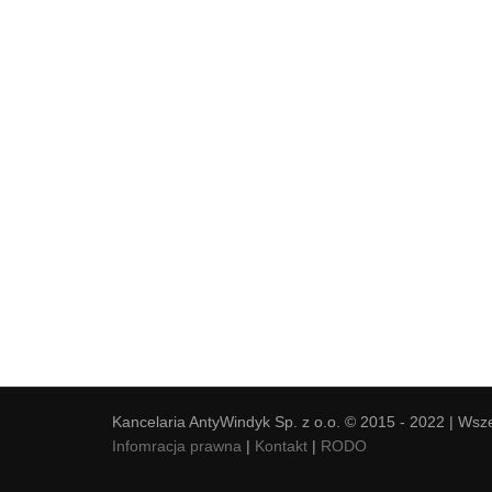
Kancelaria AntyWindyk Sp. z o.o. © 2015 - 2022 | Wsz
Infomracja prawna
|
Kontakt
|
RODO