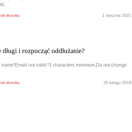
ać.
1 stycznia 2021
nik dłużnika
Obrona w sądzie
Reprezentacja procesowa
 długi i rozpocząć oddłużanie?
 name*Email not valid.*2 characters minimum.Do not change
25 lutego 2019
nik dłużnika