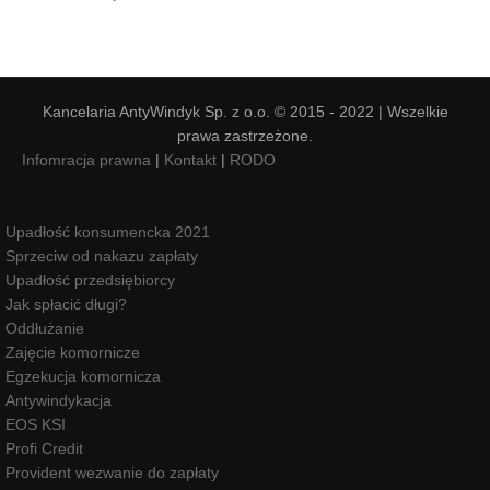
Kancelaria AntyWindyk Sp. z o.o. © 2015 - 2022 | Wszelkie
prawa zastrzeżone.
Infomracja prawna
|
Kontakt
|
RODO
Upadłość konsumencka 2021
Sprzeciw od nakazu zapłaty
Upadłość przedsiębiorcy
Jak spłacić długi?
Oddłużanie
Zajęcie komornicze
Egzekucja komornicza
Antywindykacja
EOS KSI
Profi Credit
Provident wezwanie do zapłaty