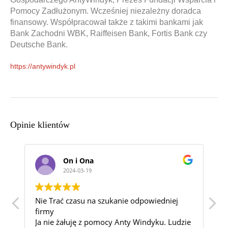
Pomocy Zadłużonym. Wcześniej niezależny doradca
finansowy. Współpracował także z takimi bankami jak
Bank Zachodni WBK, Raiffeisen Bank, Fortis Bank czy
Deutsche Bank.
https://antywindyk.pl
Opinie klientów
Katarzyna sielska
2024-03-06
Wspaniałą Kancelaria! Najlepsza z jaką
miałam kontakt. Pomogli mi w sprawie,
ie
która wydawała się beznadziejna i