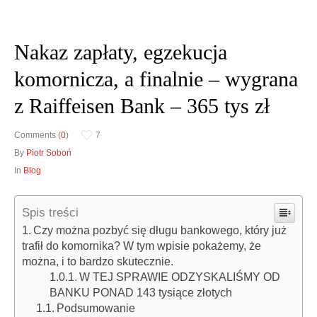
Nakaz zapłaty, egzekucja
Obrona w sądzie
Doradztwo prawne
komornicza, a finalnie – wygrana
Reprezentacja procesowa
Doradztwo & konsulting
z Raiffeisen Bank – 365 tys zł
Comments (
0
)
7
By
Piotr Soboń
In
Blog
Spis treści
Czy można pozbyć się długu bankowego, który już
trafił do komornika? W tym wpisie pokażemy, że
można, i to bardzo skutecznie.
W TEJ SPRAWIE ODZYSKALIŚMY OD
BANKU PONAD 143 tysiące złotych
Podsumowanie