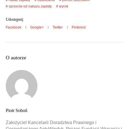
nakaz zapłaty
oddłużanie
pomoc dłużnikom
sprzeciw od nakazu zapłaty
wyrok
Udostępnij
Facebook
Google+
Twitter
Pinterest
O autorze
Piotr Soboń
Założyciel Kancelarii Doradztwa Prawnego i
Gospodarczego AntyWindyk, Prezes Fundacji Wsparcia i