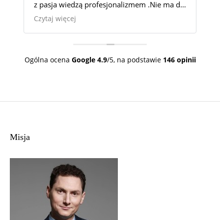
dla
powodowala u mnie ogromny stres. Sukces
100%.
Czytaj więcej
Bardzo jestem wdzięczna za pomoc i
okazaną cierpliwość.
Tę Kancelarie mogę wszystkim polecić z
całym sercem.
Ogólna ocena
Google
4.9
/5,
na podstawie
146 opinii
Misja