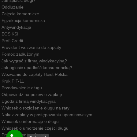
Jak spłacić długi?
Oddłużanie
Zajęcie komornicze
Egzekucja komornicza
Antywindykacja
EOS KSI
Profi Credit
Provident wezwanie do zapłaty
Pomoc zadłużonym
Jak wygrać z firmą windykacyjną?
Jak ogłosić upadłość konsumencką?
Wezwanie do zapłaty Hoist Polska
Kruk PIT-11
Przedawnienie długu
Odpowiedź na pozew o zapłatę
Ugoda z firmą windykacyjną
Wniosek o rozłożenie długu na raty
Nakaz zapłaty w postępowaniu upominawczym
Wniosek o informację o długu
Wniosek o umorzenie części długu
Przedawnienie odsetek