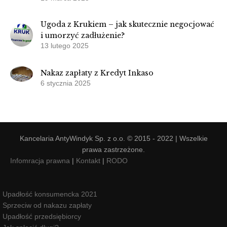
Ugoda z Krukiem – jak skutecznie negocjować
i umorzyć zadłużenie?
13 lutego 2025
Nakaz zapłaty z Kredyt Inkaso
6 stycznia 2025
Kancelaria AntyWindyk Sp. z o.o. © 2015 - 2022 | Wszelkie
prawa zastrzeżone.
Infomracja prawna
|
Kontakt
|
RODO
Upadłość konsumencka 2021
Sprzeciw od nakazu zapłaty
Upadłość przedsiębiorcy