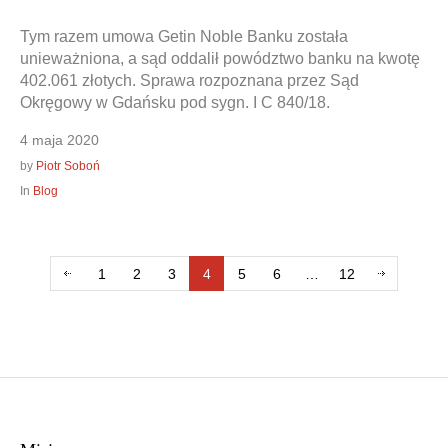
Tym razem umowa Getin Noble Banku została
unieważniona, a sąd oddalił powództwo banku na kwotę
402.061 złotych. Sprawa rozpoznana przez Sąd
Okręgowy w Gdańsku pod sygn. I C 840/18.
4 maja 2020
by
Piotr Soboń
In
Blog
1
2
3
4
5
6
…
12