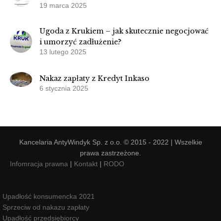
19 marca 2025
Ugoda z Krukiem – jak skutecznie negocjować
i umorzyć zadłużenie?
13 lutego 2025
Nakaz zapłaty z Kredyt Inkaso
6 stycznia 2025
Kancelaria AntyWindyk Sp. z o.o. © 2015 - 2022 | Wszelkie
prawa zastrzeżone.
Infomracja prawna
|
Kontakt
|
RODO
Upadłość konsumencka 2021
Sprzeciw od nakazu zapłaty
Upadłość przedsiębiorcy