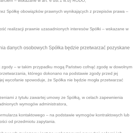
arciem – wskazane w art. 6 ust.1 lit.b) RODO,
zez Spółkę obowiązków prawnych wynikających z przepisów prawa –
ść realizacji prawnie uzasadnionych interesów Spółki – wskazane w
nia danych osobowych Spółka będzie przetwarzać pozyskane
ej zgody – w takim przypadku mogą Państwo cofnąć zgodę w dowolnym
rzetwarzania, którego dokonano na podstawie zgody przed jej
ej wycofanie spowoduje, że Spółka nie będzie mogła przetwarzać
zeniami z tytułu zawartej umowy ze Spółką, w celach zapewnienia
sadnionych wymogów administratora,
 formularza kontaktowego – na podstawie wymogów kontraktowych lub
ści od przedmiotu zapytania.