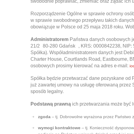
swobodnie poprawiać, zmieniać oraz żądać ich u
Rozporządzenie Ogólne w sprawie ochrony osób
w sprawie swobodnego przepływu takich danych
obowiązuje w Polsce od 25 maja 2018 roku. Wo
Administratorem
Państwa danych osobowych j
21/2 80-280 Gdańsk , KRS: 0000842238, NIP: 
Spółka). Współadministratorem danych jest Debito
Charter House, Courtlands Road, Eastbourne, B
osobowych prosimy kierować na adres e-mail:
io
Spółka będzie przetwarzać dane pozyskane od 
już zawartej umowy na usługę oferowaną przez
sposób legalny.
Podstawą prawną
ich przetwarzania może być 
zgoda
– tj. Dobrowolne wyrażona przez Państwo z
wymogi kontraktowe
– tj. Konieczność dysponow