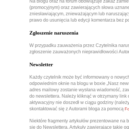
Na blogu oraz na forum obowiązuje zakaz zami
(promocyjnym) oraz zawierających słowa uznane
zniesławiającym, znieważającym lub naruszający
prawo do usunięcia lub edycji komentarza bez p
Zgłoszenie naruszenia
W przypadku zauważenia przez Czytelnika narusz
zgłoszenie zauważonych nieprawidłowości Aut
Newsletter
Każdy czytelnik może być informowany o nowych
odpowiednim oknie na blogu w boxie „Nasz newsle
adres mailowy zostanie wysłana wiadomość, zawi
do newslettera. Należy kliknąć w otrzymany link
aktywacyjny nie doszedł w ciągu godziny (nale
skontaktować się z Autorami bloga za pomocą
Fo
Niektóre fragmenty artykułów prezentowane na bl
się do Newslettera. Artykuły zawierające takie