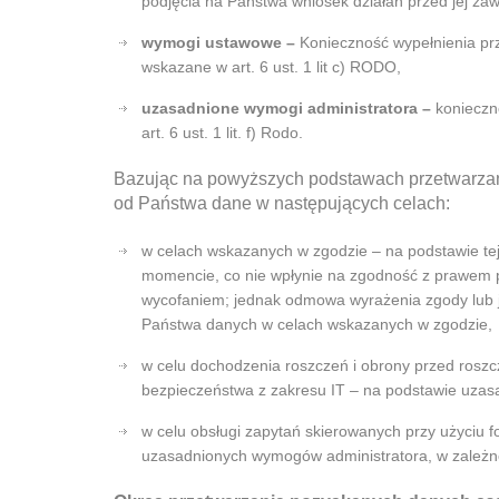
podjęcia na Państwa wniosek działań przed jej zaw
wymogi ustawowe –
Konieczność wypełnienia pr
wskazane w art. 6 ust. 1 lit c) RODO,
uzasadnione wymogi administratora –
konieczno
art. 6 ust. 1 lit. f) Rodo.
Bazując na powyższych podstawach przetwarza
od Państwa dane w następujących celach:
w celach wskazanych w zgodzie – na podstawie t
momencie, co nie wpłynie na zgodność z prawem p
wycofaniem; jednak odmowa wyrażenia zgody lub j
Państwa danych w celach wskazanych w zgodzie,
w celu dochodzenia roszczeń i obrony przed roszc
bezpieczeństwa z zakresu IT – na podstawie uza
w celu obsługi zapytań skierowanych przy użyciu
uzasadnionych wymogów administratora, w zależno