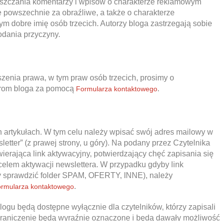
eszczania komentarzy i wpisów o charakterze reklamowym
 powszechnie za obraźliwe, a także o charakterze
m dobre imię osób trzecich. Autorzy bloga zastrzegają sobie
odania przyczyny.
enia prawa, w tym praw osób trzecich, prosimy o
orom bloga za pomocą
.
Formularza kontaktowego
 artykułach. W tym celu należy wpisać swój adres mailowy w
tter” (z prawej strony, u góry). Na podany przez Czytelnika
erająca link aktywacyjny, potwierdzający chęć zapisania się
 celem aktywacji newslettera. W przypadku gdyby link
ży sprawdzić folder SPAM, OFERTY, INNE), należy
.
rmularza kontaktowego
ogu będą dostępne wyłącznie dla czytelników, którzy zapisali
 ograniczenie będą wyraźnie oznaczone i będą dawały możliwość