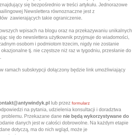
 znajdujący się bezpośrednio w treści artykułu. Jednorazowe
ailingowej Newslettera równoznaczne jest z
łów zawierających takie ograniczenie.
jnowszych wpisach na blogu oraz na przekazywaniu unikalnych
sując się do newslettera użytkownik przyjmuje do wiadomości,
żadnym osobom i podmiotom trzecim, nigdy nie zostanie
okazjonalne tj. nie częstsze niż raz w tygodniu, przesłanie do
.
 w ramach subskrypcji dołączony będzie link umożliwiający
ontakt@antywindyk.pl
lub przez
formularz
powiedzi na pytania, udzielenia konsultacji i doradztwa
o problemu. Przekazane dane
nie będą wykorzystywane do
danie danych jest w całości dobrowolne. Na każdym etapie
dane dotyczą, ma do nich wgląd, może je