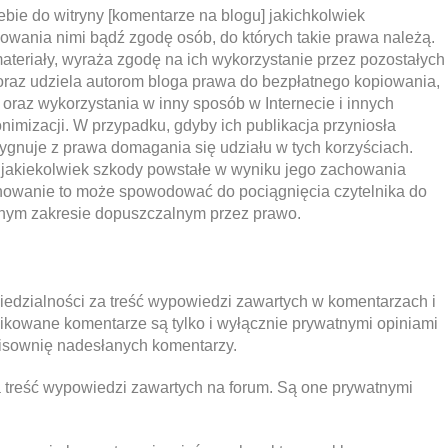
ebie do witryny [komentarze na blogu] jakichkolwiek
wania nimi bądź zgodę osób, do których takie prawa należą.
ateriały, wyraża zgodę na ich wykorzystanie przez pozostałych
oraz udziela autorom bloga prawa do bezpłatnego kopiowania,
u oraz wykorzystania w inny sposób w Internecie i innych
imizacji. W przypadku, gdyby ich publikacja przyniosła
zygnuje z prawa domagania się udziału w tych korzyściach.
 jakiekolwiek szkody powstałe w wyniku jego zachowania
howanie to może spowodować do pociągnięcia czytelnika do
lnym zakresie dopuszczalnym przez prawo.
edzialności za treść wypowiedzi zawartych w komentarzach i
ikowane komentarze są tylko i wyłącznie prywatnymi opiniami
isownię nadesłanych komentarzy.
 treść wypowiedzi zawartych na forum. Są one prywatnymi