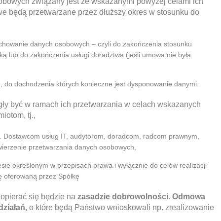
obowych związany jest ze wskazanymi powyżej celami ich
 będą przetwarzane przez dłuższy okres w stosunku do
echowanie danych osobowych – czyli do zakończenia stosunku
 lub do zakończenia usługi doradztwa (jeśli umowa nie była
, do dochodzenia których konieczne jest dysponowanie danymi.
y być w ramach ich przetwarzania w celach wskazanych
iotom, tj.,
p. Dostawcom usług IT, audytorom, doradcom, radcom prawnym,
ierzenie przetwarzania danych osobowych,
ie określonym w przepisach prawa i wyłącznie do celów realizacji
ę oferowaną przez Spółkę
opierać się będzie na
zasadzie dobrowolności. Odmowa
działań,
o które będą Państwo wnioskowali np. zrealizowanie