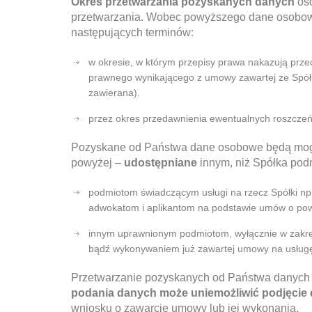
Okres przetwarzania pozyskanych danych
os
przetwarzania. Wobec powyższego dane osobowe
następujących terminów:
w okresie, w którym przepisy prawa nakazują prz
prawnego wynikającego z umowy zawartej ze Spółką
zawierana).
przez okres przedawnienia ewentualnych roszczeń
Pozyskane od Państwa dane osobowe będą mogł
powyżej –
udostępniane
innym, niż Spółka podm
podmiotom świadczącym usługi na rzecz Spółki n
adwokatom i aplikantom na podstawie umów o pow
innym uprawnionym podmiotom, wyłącznie w zakres
bądź wykonywaniem już zawartej umowy na usług
Przetwarzanie pozyskanych od Państwa danych 
podania danych może uniemożliwić podjęcie 
wniosku o zawarcie umowy lub jej wykonania.