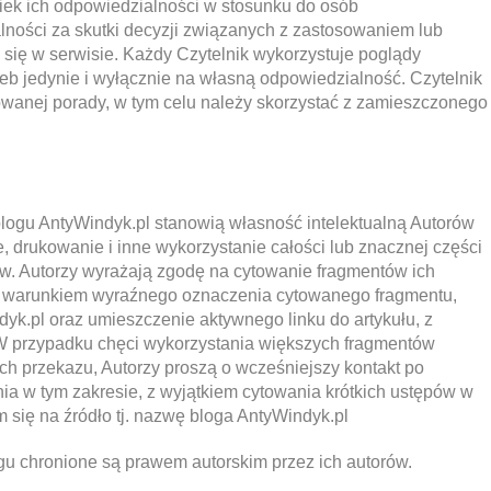
iek ich odpowiedzialności w stosunku do osób
lności za skutki decyzji związanych z zastosowaniem lub
 się w serwisie. Każdy Czytelnik wykorzystuje poglądy
eb jedynie i wyłącznie na własną odpowiedzialność. Czytelnik
owanej porady, w tym celu należy skorzystać z zamieszczonego
blogu AntyWindyk.pl stanowią własność intelektualną Autorów
, drukowanie i inne wykorzystanie całości lub znacznej części
w. Autorzy wyrażają zgodę na cytowanie fragmentów ich
od warunkiem wyraźnego oznaczenia cytowanego fragmentu,
dyk.pl oraz umieszczenie aktywnego linku do artykułu, z
 W przypadku chęci wykorzystania większych fragmentów
mach przekazu, Autorzy proszą o wcześniejszy kontakt po
ia w tym zakresie, z wyjątkiem cytowania krótkich ustępów w
 się na źródło tj. nazwę bloga AntyWindyk.pl
ogu chronione są prawem autorskim przez ich autorów.