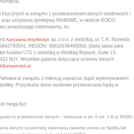
sunięcia.
 fizycznych w związku z przetwarzaniem danych osobowych i
 oraz uchylenia dyrektywy 95/46/WE, w skrócie RODO,
bec powyższego informujemy, że:
est
sp. z o.o. z siedzibą: ul. C.K. Norwida
Kancelaria AntyWindyk
5842793541, REGON: 38610106400000, (dalej także jako
r Auxilior LTD z siedzibą w Wielkiej Brytanii, Suite 15,
N22 8UY. Wszelkie pytania dotyczące ochrony danych
d@antywindyk.pl
Państwa w związku z intencją zawarcia, bądź wykonywaniem
 Spółkę. Pozyskane dane osobowe przetwarzane będą w
lub mogą być:
goda na przetwarzanie danych – wskazana w art. 6 ust. 1 lit a) RODO,
ania danymi na potrzeby wykonania zawartej umowy ze Spółką lub