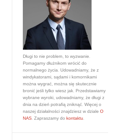
Doradztwo prawne
Negocjacje z wierzycielami
Doradztwo & konsulting
Doradztwo & konsulting
Długi to nie problem, to wyzwanie.
Pomagamy dłużnikom wrócić do
normalnego życia. Udowadniamy, że z
windykatorami, sądami i komornikami
można wygrać, można się skutecznie
bronić jeśli tylko wiesz jak. Przedstawiamy
wybrane wyroki, udowadniamy, że długi z
dnia na dzień potrafią zniknąć. Więcej o
naszej działalności znajdziesz w dziale
O
NAS
. Zapraszamy do
kontaktu
.