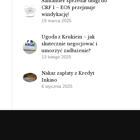
Santander sprzedał długi do
CRF 1 – EOS przejmuje
windykację!
19 marca 2025
Ugoda z Krukiem – jak
skutecznie negocjować i
umorzyć zadłużenie?
13 lutego 2025
Nakaz zapłaty z Kredyt
Inkaso
6 stycznia 2025