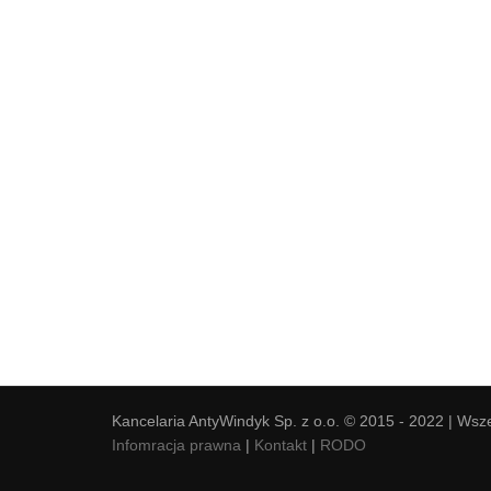
Kancelaria AntyWindyk Sp. z o.o. © 2015 - 2022 | Wsz
Infomracja prawna
|
Kontakt
|
RODO