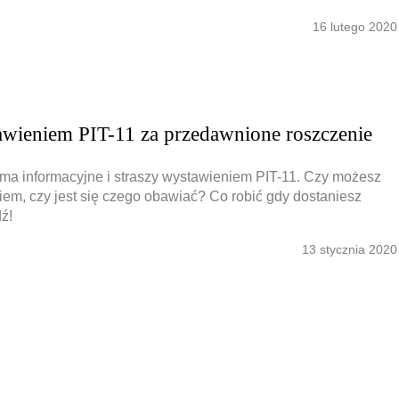
16 lutego 2020
Obrona w sądzie
Reprezentacja procesowa
awieniem PIT-11 za przedawnione roszczenie
a informacyjne i straszy wystawieniem PIT-11. Czy możesz
iem, czy jest się czego obawiać? Co robić gdy dostaniesz
ź!
13 stycznia 2020