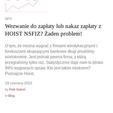
WPIS
Doradztwo prawne
Negocjacje z wierzycielami
Wezwanie do zapłaty lub nakaz zapłaty z
Doradztwo & konsulting
Doradztwo & konsulting
HOIST NSFIZ? Żaden problem!
O tym, że można wygrać z firmami windykacyjnymi i
funduszami skupującymi bankowe długi pisaliśmy
wielokrotnie. Jest jednak pewna firma, z którą
przegraliśmy tylko raz. Statystycznie daje nam to blisko
99% wygranych spraw. Kto jest takim mistrzem?
Poznajcie Hoist.
18 czerwca 2022
by
Piotr Soboń
In
Blog