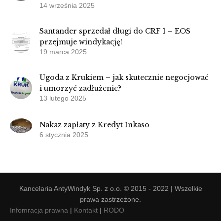
14 września 2025
Santander sprzedał długi do CRF 1 – EOS
przejmuje windykację!
19 marca 2025
Ugoda z Krukiem – jak skutecznie negocjować
i umorzyć zadłużenie?
13 lutego 2025
Nakaz zapłaty z Kredyt Inkaso
6 stycznia 2025
Kancelaria AntyWindyk Sp. z o.o. © 2015 - 2022 | Wszelkie
prawa zastrzeżone.
Infomracja prawna
|
Kontakt
|
RODO