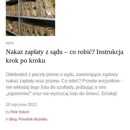
Doradztwo prawne
Negocjacje z wierzycielami
Doradztwo & konsulting
Doradztwo & konsulting
WPIS
Nakaz zapłaty z sądu – co robić? Instrukcja
krok po kroku
Odebrałeś z poczty pismo z sądu, zawierające sądowy
nakaz zapłaty oraz pozew. Co robić? Przede wszystkim -
nie wkładaj tego listu do szuflady, próbując o nim
„zapomnieć” oraz nie wyrzucaj listu do śmieci. Działaj!
10 stycznia 2022
by
Piotr Soboń
In
Blog
,
Poradnik dłużnika