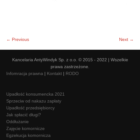
← Previous
Next →
Kancelaria AntyWindyk Sp. z o.o. © 2015 - 2022 | Wszelkie
prawa zastrzeżone.
Infomracja prawna
|
Kontakt
|
RODO
Upadłość konsumencka 2021
Sprzeciw od nakazu zapłaty
Upadłość przedsiębiorcy
Jak spłacić długi?
Oddłużanie
Zajęcie komornicze
Egzekucja komornicza