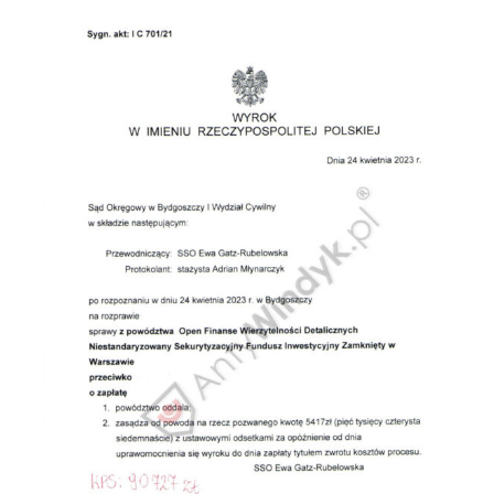
Doradztwo prawne
Negocjacje z wierzycielami
Doradztwo & konsulting
Doradztwo & konsulting