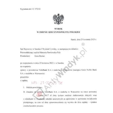
Doradztwo prawne
Negocjacje z wierzycielami
Doradztwo & konsulting
Doradztwo & konsulting