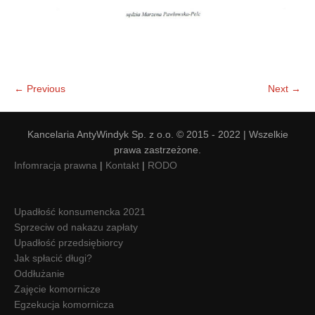
← Previous
Next →
Kancelaria AntyWindyk Sp. z o.o. © 2015 - 2022 | Wszelkie
prawa zastrzeżone.
Infomracja prawna
|
Kontakt
|
RODO
Upadłość konsumencka 2021
Sprzeciw od nakazu zapłaty
Upadłość przedsiębiorcy
Jak spłacić długi?
Oddłużanie
Zajęcie komornicze
Egzekucja komornicza