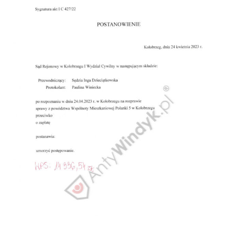
Obrona w sądzie
Doradztwo prawne
Reprezentacja procesowa
Doradztwo & konsulting