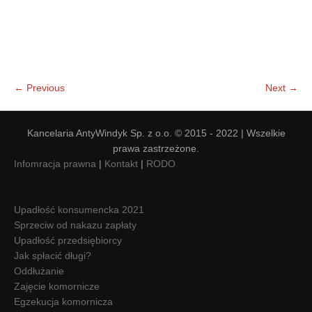
← Previous
Next →
Kancelaria AntyWindyk Sp. z o.o. © 2015 - 2022 | Wszelkie
prawa zastrzeżone.
Infomracja prawna
|
Kontakt
|
RODO
Upadłość konsumencka 2021
Sprzeciw od nakazu zapłaty
Upadłość przedsiębiorcy
Jak spłacić długi?
Oddłużanie
Zajęcie komornicze
Egzekucja komornicza