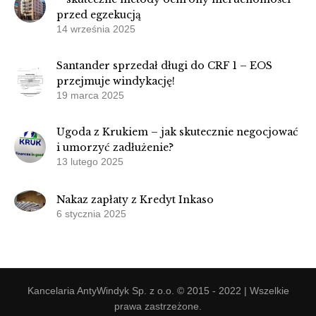
przed egzekucją
14 września 2025
Santander sprzedał długi do CRF 1 – EOS
przejmuje windykację!
19 marca 2025
Ugoda z Krukiem – jak skutecznie negocjować
i umorzyć zadłużenie?
13 lutego 2025
Nakaz zapłaty z Kredyt Inkaso
6 stycznia 2025
Kancelaria AntyWindyk Sp. z o.o. © 2015 - 2022 | Wszelkie
prawa zastrzeżone.