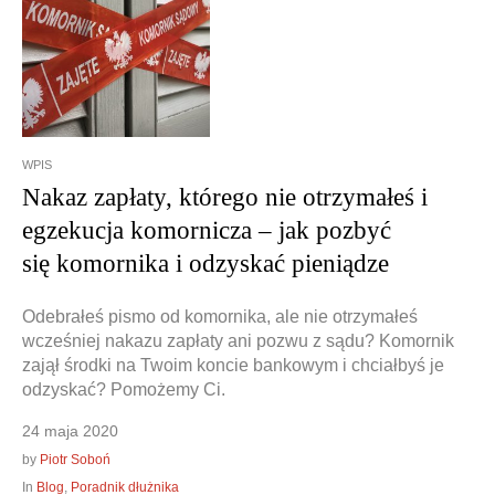
Doradztwo prawne
Negocjacje z wierzycielami
Doradztwo & konsulting
Doradztwo & konsulting
WPIS
Nakaz zapłaty, którego nie otrzymałeś i
egzekucja komornicza – jak pozbyć
się komornika i odzyskać pieniądze
Odebrałeś pismo od komornika, ale nie otrzymałeś
wcześniej nakazu zapłaty ani pozwu z sądu? Komornik
zajął środki na Twoim koncie bankowym i chciałbyś je
odzyskać? Pomożemy Ci.
24 maja 2020
by
Piotr Soboń
In
Blog
,
Poradnik dłużnika