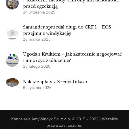
– skuteczne metody ochrony nieruchomości
przed egzekucją
14 września 2025
Santander sprzedał długi do CRF 1 – EOS
przejmuje windykację!
19 marca 2025
Ugoda z Krukiem – jak skutecznie negocjować
i umorzyć zadłużenie?
13 lutego 2025
Nakaz zapłaty z Kredyt Inkaso
6 stycznia 2025
Kancelaria AntyWindyk Sp. z o.o. © 2015 - 2022 | Wszelkie
prawa zastrzeżone.