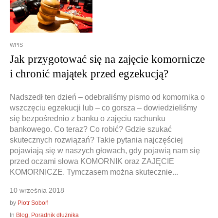
WPIS
Doradztwo prawne
Negocjacje z wierzycielami
Jak przygotować się na zajęcie komornicze
Doradztwo & konsulting
Doradztwo & konsulting
i chronić majątek przed egzekucją?
Nadszedł ten dzień – odebraliśmy pismo od komornika o
wszczęciu egzekucji lub – co gorsza – dowiedzieliśmy
się bezpośrednio z banku o zajęciu rachunku
bankowego. Co teraz? Co robić? Gdzie szukać
skutecznych rozwiązań? Takie pytania najczęściej
pojawiają się w naszych głowach, gdy pojawią nam się
przed oczami słowa KOMORNIK oraz ZAJĘCIE
KOMORNICZE. Tymczasem można skutecznie...
10 września 2018
by
Piotr Soboń
In
Blog
,
Poradnik dłużnika