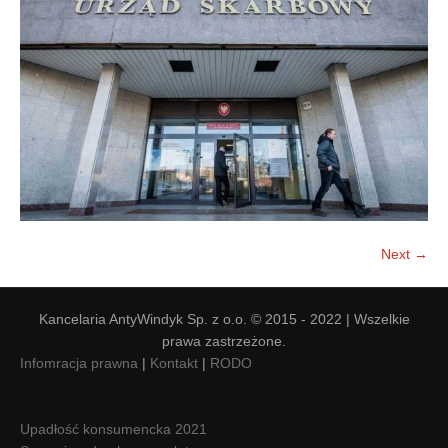
Doradztwo prawne
Negocjacje z wierzycielami
Doradztwo & konsulting
Doradztwo & konsulting
Next →
Kancelaria AntyWindyk Sp. z o.o. © 2015 - 2022 | Wszelkie
prawa zastrzeżone.
Infomracja prawna
|
Kontakt
|
RODO
Upadłość konsumencka 2021