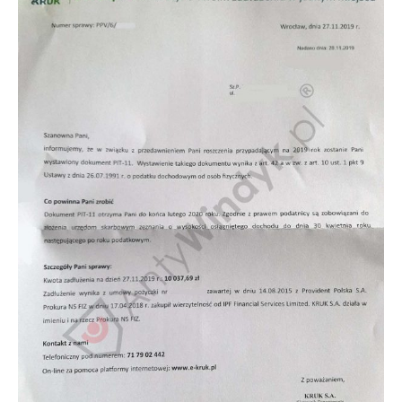
Doradztwo prawne
Negocjacje z wierzycielami
Doradztwo & konsulting
Doradztwo & konsulting