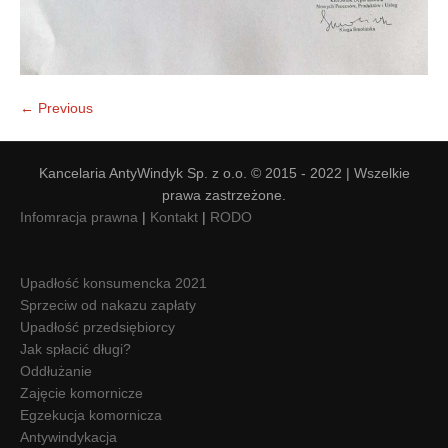
← Previous
Kancelaria AntyWindyk Sp. z o.o. © 2015 - 2022 | Wszelkie
prawa zastrzeżone.
Infomracja prawna
|
Kontakt
|
RODO
Upadłość konsumencka 2021
Sprzeciw od nakazu zapłaty
Upadłość przedsiębiorcy
Jak spłacić długi?
Oddłużanie
Zajęcie komornicze
Egzekucja komornicza
Antywindykacja