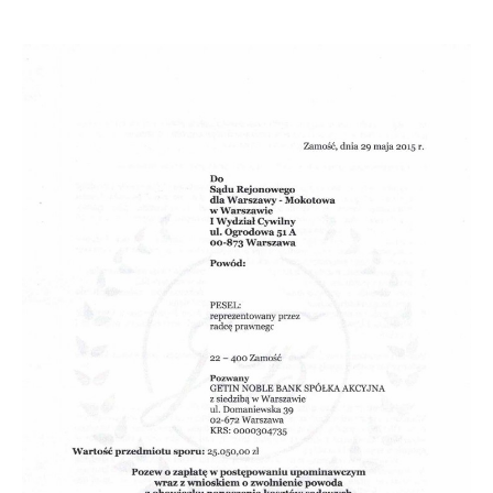
Doradztwo prawne
Negocjacje z wierzycielami
Doradztwo & konsulting
Doradztwo & konsulting