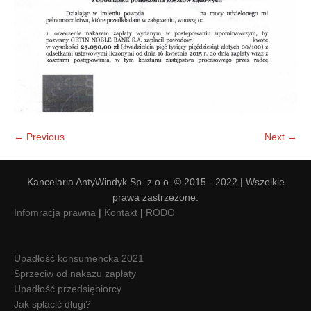
← Previous
Next →
Kancelaria AntyWindyk Sp. z o.o. © 2015 - 2022 | Wszelkie
prawa zastrzeżone.
Infomracja prawna
|
Kontakt
|
RODO
Upadłość konsumencka 2021
Sprzeciw od nakazu zapłaty
Upadłość przedsiębiorcy
Jak spłacić długi?