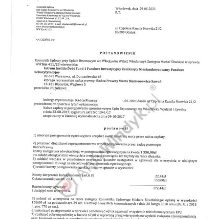
Doradztwo prawne
Negocjacje z wierzycielami
Doradztwo & konsulting
Doradztwo & konsulting