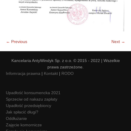
← Previous
Next →
Kancelaria AntyWindyk Sp. z o.o. © 2015 - 2022 | Wszelkie
prawa zastrzeżone.
Infomracja prawna
|
Kontakt
|
RODO
Upadłość konsumencka 2021
Sprzeciw od nakazu zapłaty
Upadłość przedsiębiorcy
Jak spłacić długi?
Oddłużanie
Zajęcie komornicze