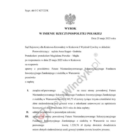
Doradztwo prawne
Negocjacje z wierzycielami
Doradztwo & konsulting
Doradztwo & konsulting