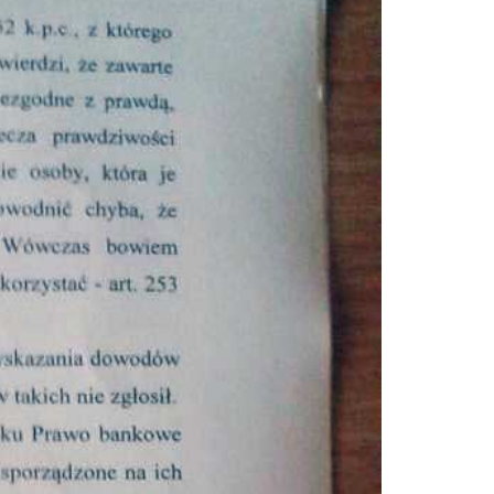
Doradztwo prawne
Negocjacje z wierzycielami
Doradztwo & konsulting
Doradztwo & konsulting