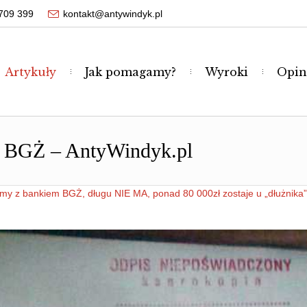
709 399
kontakt@antywindyk.pl
Artykuły
Jak pomagamy?
Wyroki
Opin
Wyrok w sprawie przeciwko BGŻ – AntyWindyk.pl
y z bankiem BGŻ, długu NIE MA, ponad 80 000zł zostaje u „dłużnika”