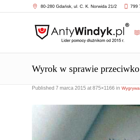
80-280 Gdańsk,
ul. C. K. Norwida 21/2
799 
Published
7 marca 2015
at 875×1166 in
Wygrywam