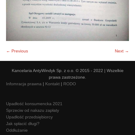
← Previous
Next →
Kancelaria AntyWindyk Sp. z o.o. © 2015 - 2022 | Wszelkie
prawa zastrzeżone.
Infomracja prawna
|
Kontakt
|
RODO
Upadłość konsumencka 2021
Sprzeciw od nakazu zapłaty
Upadłość przedsiębiorcy
Jak spłacić długi?
Oddłużanie