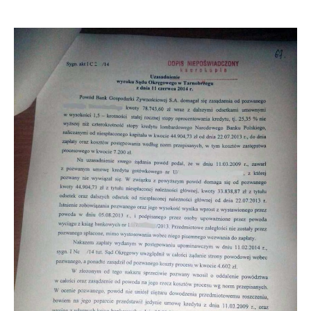
Doradztwo prawne
Negocjacje z wierzycielami
Doradztwo & konsulting
Doradztwo & konsulting