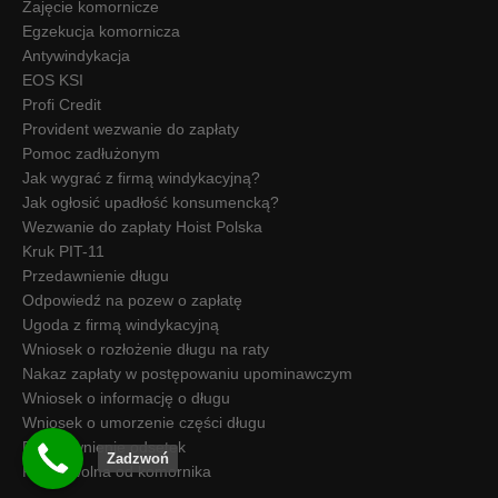
Zajęcie komornicze
Egzekucja komornicza
Antywindykacja
EOS KSI
Profi Credit
Provident wezwanie do zapłaty
Pomoc zadłużonym
Jak wygrać z firmą windykacyjną?
Jak ogłosić upadłość konsumencką?
Wezwanie do zapłaty Hoist Polska
Kruk PIT-11
Przedawnienie długu
Odpowiedź na pozew o zapłatę
Ugoda z firmą windykacyjną
Wniosek o rozłożenie długu na raty
Nakaz zapłaty w postępowaniu upominawczym
Wniosek o informację o długu
Wniosek o umorzenie części długu
Przedawnienie odsetek
Zadzwoń
Kwota wolna od komornika