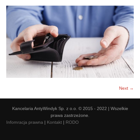
Doradztwo prawne
Negocjacje z wierzycielami
Doradztwo & konsulting
Doradztwo & konsulting
Next →
Kancelaria AntyWindyk Sp. z o.o. © 2015 - 2022 | Wszelkie
prawa zastrzeżone.
Infomracja prawna
|
Kontakt
|
RODO