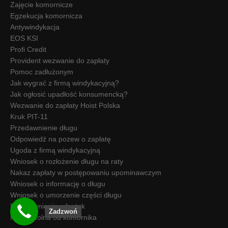
Zajęcie komornicze
Egzekucja komornicza
Antywindykacja
EOS KSI
Profi Credit
Provident wezwanie do zapłaty
Pomoc zadłużonym
Jak wygrać z firmą windykacyjną?
Jak ogłosić upadłość konsumencką?
Wezwanie do zapłaty Hoist Polska
Kruk PIT-11
Przedawnienie długu
Odpowiedź na pozew o zapłatę
Ugoda z firmą windykacyjną
Wniosek o rozłożenie długu na raty
Nakaz zapłaty w postępowaniu upominawczym
Wniosek o informację o długu
Wniosek o umorzenie części długu
Przedawnienie odsetek
Zadzwoń
Kwota wolna od komornika