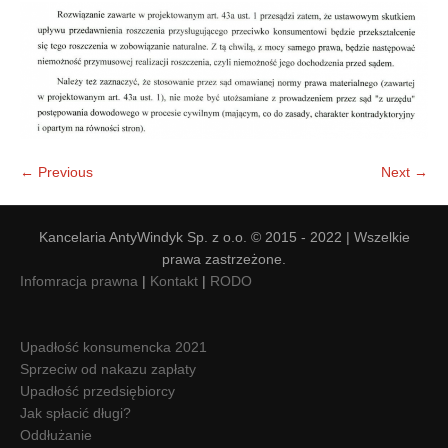
Doradztwo prawne
Negocjacje z wierzycielami
Doradztwo & konsulting
Doradztwo & konsulting
← Previous
Next →
Kancelaria AntyWindyk Sp. z o.o. © 2015 - 2022 | Wszelkie
prawa zastrzeżone.
Infomracja prawna
|
Kontakt
|
RODO
Upadłość konsumencka 2021
Sprzeciw od nakazu zapłaty
Upadłość przedsiębiorcy
Jak spłacić długi?
Oddłużanie