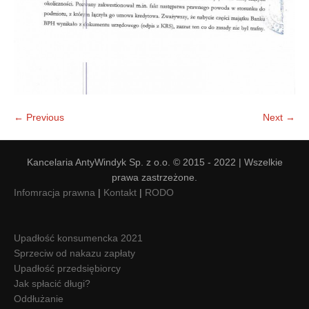
← Previous
Next →
Kancelaria AntyWindyk Sp. z o.o. © 2015 - 2022 | Wszelkie
prawa zastrzeżone.
Infomracja prawna
|
Kontakt
|
RODO
Upadłość konsumencka 2021
Sprzeciw od nakazu zapłaty
Upadłość przedsiębiorcy
Jak spłacić długi?
Oddłużanie