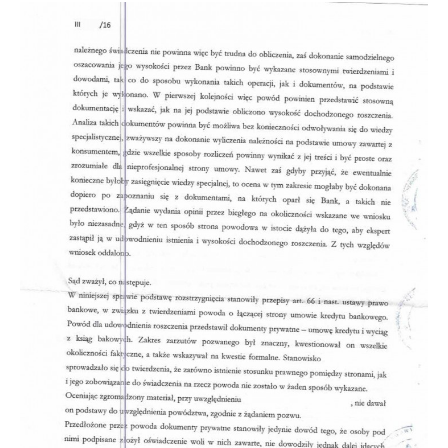
Doradztwo prawne
Negocjacje z wierzycielami
Doradztwo & konsulting
Doradztwo & konsulting