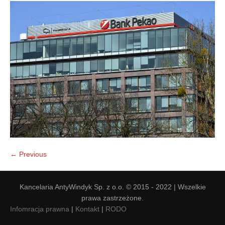
Doradztwo prawne
Negocjacje z wierzycielami
Doradztwo & konsulting
Doradztwo & konsulting
← Previous
Kancelaria AntyWindyk Sp. z o.o. © 2015 - 2022 | Wszelkie
prawa zastrzeżone.
Infomracja prawna
|
Kontakt
|
RODO