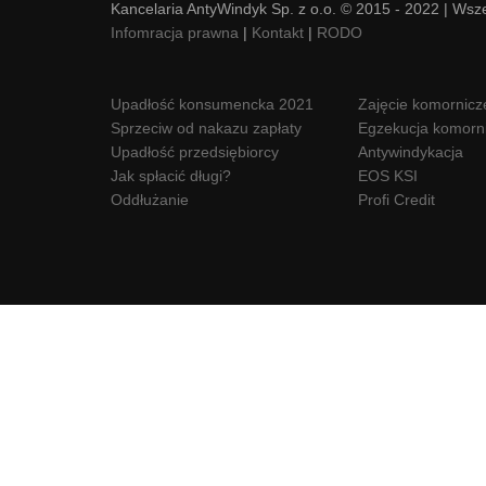
Kancelaria AntyWindyk Sp. z o.o. © 2015 - 2022 | Wsz
Infomracja prawna
|
Kontakt
|
RODO
Upadłość konsumencka 2021
Zajęcie komornicz
Sprzeciw od nakazu zapłaty
Egzekucja komorn
Upadłość przedsiębiorcy
Antywindykacja
Jak spłacić długi?
EOS KSI
Oddłużanie
Profi Credit