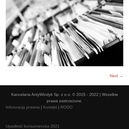
Doradztwo prawne
Negocjacje z wierzycielami
Doradztwo & konsulting
Doradztwo & konsulting
Next →
Kancelaria AntyWindyk Sp. z o.o. © 2015 - 2022 | Wszelkie
prawa zastrzeżone.
Infomracja prawna
|
Kontakt
|
RODO
Upadłość konsumencka 2021