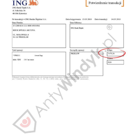
Doradztwo prawne
Negocjacje z wierzycielami
Doradztwo & konsulting
Doradztwo & konsulting