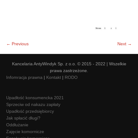
← Previous
Next →
Kancelaria AntyWindyk Sp. z o.o. © 2015 - 2022 | Wszelkie
prawa zastrzeżone.
Infomracja prawna
|
Kontakt
|
RODO
Upadłość konsumencka 2021
Sprzeciw od nakazu zapłaty
Upadłość przedsiębiorcy
Jak spłacić długi?
Oddłużanie
Zajęcie komornicze