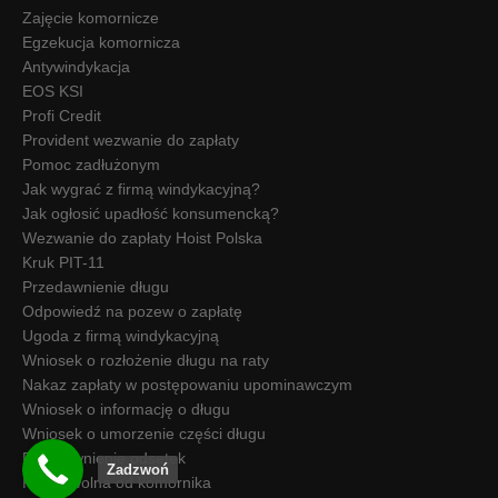
Zajęcie komornicze
Egzekucja komornicza
Antywindykacja
EOS KSI
Profi Credit
Provident wezwanie do zapłaty
Pomoc zadłużonym
Jak wygrać z firmą windykacyjną?
Jak ogłosić upadłość konsumencką?
Wezwanie do zapłaty Hoist Polska
Kruk PIT-11
Przedawnienie długu
Odpowiedź na pozew o zapłatę
Ugoda z firmą windykacyjną
Wniosek o rozłożenie długu na raty
Nakaz zapłaty w postępowaniu upominawczym
Wniosek o informację o długu
Wniosek o umorzenie części długu
Przedawnienie odsetek
Zadzwoń
Kwota wolna od komornika