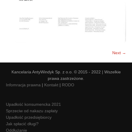
Next →
Kancelaria AntyWindyk Sp. z o.o. © 2015 - 2022 | Wszelkie
prawa zastrzeżone.
Infomracja prawna
|
Kontakt
|
RODO
Upadłość konsumencka 2021
Sprzeciw od nakazu zapłaty
Upadłość przedsiębiorcy
Jak spłacić długi?
Oddłużanie