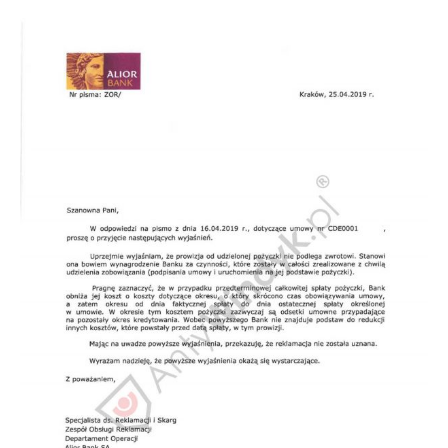
Doradztwo prawne
Negocjacje z wierzycielami
Doradztwo & konsulting
Doradztwo & konsulting