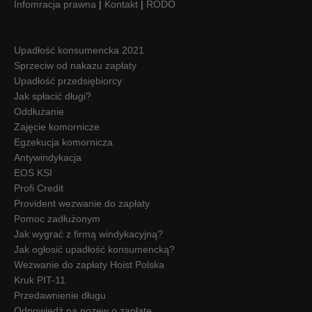
Infomracja prawna
|
Kontakt
|
RODO
Upadłość konsumencka 2021
Sprzeciw od nakazu zapłaty
Upadłość przedsiębiorcy
Jak spłacić długi?
Oddłużanie
Zajęcie komornicze
Egzekucja komornicza
Antywindykacja
EOS KSI
Profi Credit
Provident wezwanie do zapłaty
Pomoc zadłużonym
Jak wygrać z firmą windykacyjną?
Jak ogłosić upadłość konsumencką?
Wezwanie do zapłaty Hoist Polska
Kruk PIT-11
Przedawnienie długu
Odpowiedź na pozew o zapłatę