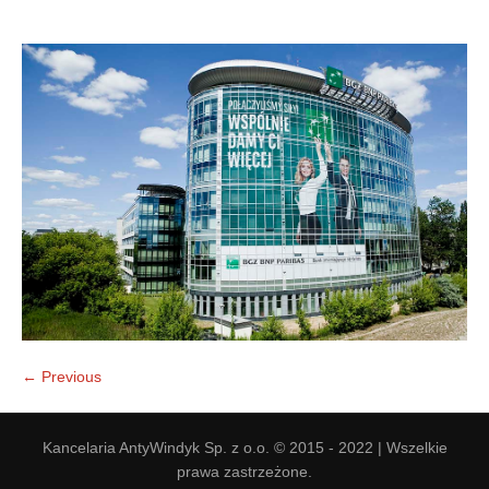
Doradztwo prawne
Negocjacje z wierzycielami
Doradztwo & konsulting
Doradztwo & konsulting
← Previous
Kancelaria AntyWindyk Sp. z o.o. © 2015 - 2022 | Wszelkie
prawa zastrzeżone.