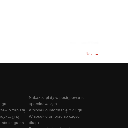
Next →
Nakaz zapłaty w postępowaniu
ługu
upominawczym
zew o zapłatę
Wniosek o informację o długu
ndykacyjną
Wniosek o umorzenie części
enie długu na
długu