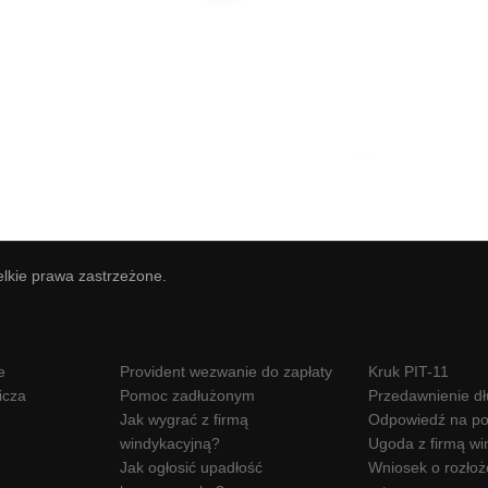
elkie prawa zastrzeżone.
e
Provident wezwanie do zapłaty
Kruk PIT-11
icza
Pomoc zadłużonym
Przedawnienie d
Jak wygrać z firmą
Odpowiedź na po
windykacyjną?
Ugoda z firmą wi
Jak ogłosić upadłość
Wniosek o rozłoż