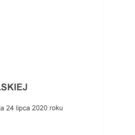
Doradztwo prawne
Negocjacje z wierzycielami
Doradztwo & konsulting
Doradztwo & konsulting