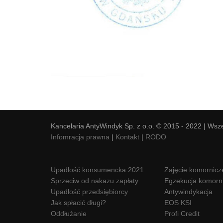
Kancelaria AntyWindyk Sp. z o.o. © 2015 - 2022 | Wsz
Infomracja prawna
|
Kontakt
|
RODO
Upadłość konsumencka 2021
Zajęcie komornicz
Sprzeciw od nakazu zapłaty
Egzekucja komorn
Upadłość przedsiębiorcy
Antywindykacja
Jak spłacić długi?
EOS KSI
Oddłużanie
Profi Credit