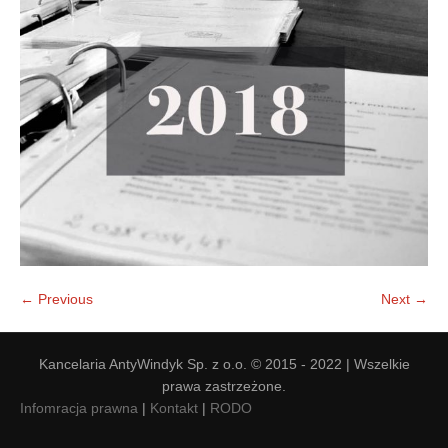
Doradztwo prawne
Negocjacje z wierzycielami
Doradztwo & konsulting
Doradztwo & konsulting
← Previous
Next →
Kancelaria AntyWindyk Sp. z o.o. © 2015 - 2022 | Wszelkie
prawa zastrzeżone.
Infomracja prawna
|
Kontakt
|
RODO