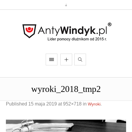
wyroki_2018_tmp2
Published
15 maja 2019
at 952×718 in
.
Wyroki