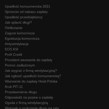
Upadłość konsumencka 2021
Sprzeciw od nakazu zapłaty
Upadłość przedsiębiorcy
Jak spłacić długi?
Oddłużanie
Zajęcie komornicze
Egzekucja komornicza
Antywindykacja
EOS KSI
Profi Credit
Provident wezwanie do zapłaty
Pomoc zadłużonym
Jak wygrać z firmą windykacyjną?
Jak ogłosić upadłość konsumencką?
Wezwanie do zapłaty Hoist Polska
Kruk PIT-11
Przedawnienie długu
Odpowiedź na pozew o zapłatę
Ugoda z firmą windykacyjną
Wniosek o rozłożenie długu na raty