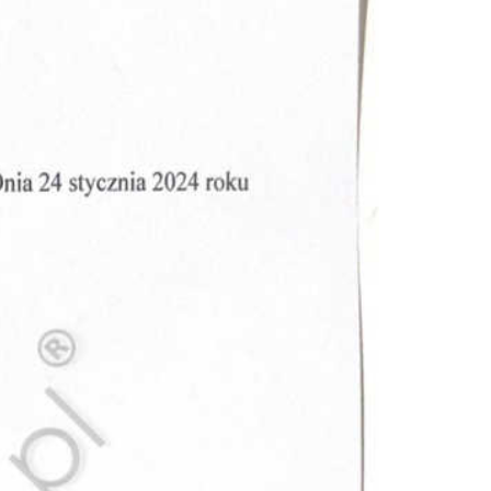
Doradztwo prawne
Negocjacje z wierzycielami
Doradztwo & konsulting
Doradztwo & konsulting