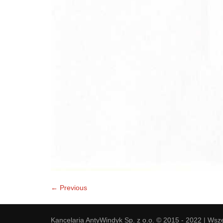
← Previous
Kancelaria AntyWindyk Sp. z o.o. © 2015 - 2022 | Wsz