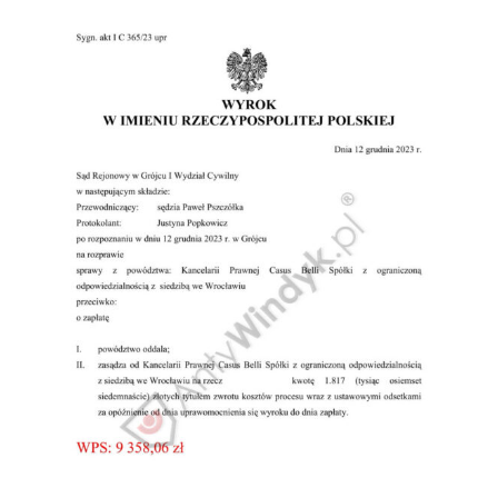
Doradztwo prawne
Negocjacje z wierzycielami
Doradztwo & konsulting
Doradztwo & konsulting