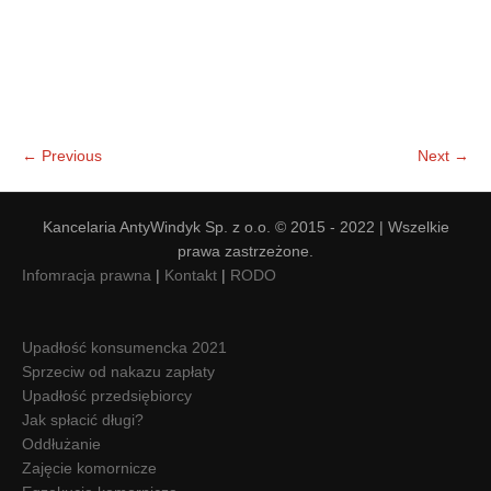
← Previous
Next →
Kancelaria AntyWindyk Sp. z o.o. © 2015 - 2022 | Wszelkie
prawa zastrzeżone.
Infomracja prawna
|
Kontakt
|
RODO
Upadłość konsumencka 2021
Sprzeciw od nakazu zapłaty
Upadłość przedsiębiorcy
Jak spłacić długi?
Oddłużanie
Zajęcie komornicze