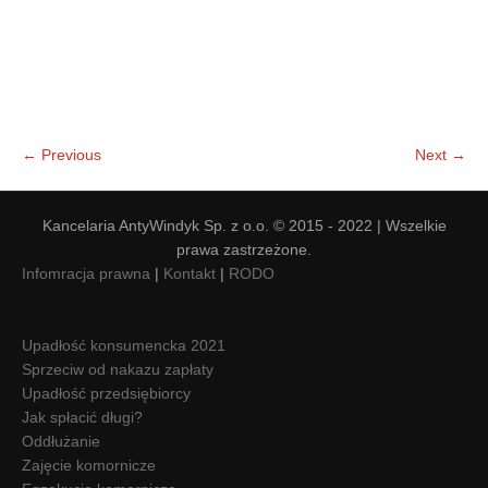
← Previous
Next →
Kancelaria AntyWindyk Sp. z o.o. © 2015 - 2022 | Wszelkie
prawa zastrzeżone.
Infomracja prawna
|
Kontakt
|
RODO
Upadłość konsumencka 2021
Sprzeciw od nakazu zapłaty
Upadłość przedsiębiorcy
Jak spłacić długi?
Oddłużanie
Zajęcie komornicze