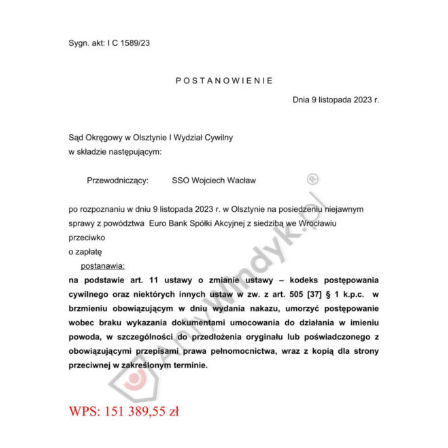
Doradztwo prawne
Negocjacje z wierzycielami
Doradztwo & konsulting
Doradztwo & konsulting