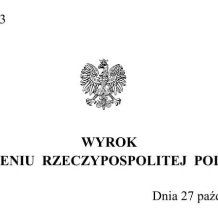
Obrona w sądzie
Reprezentacja procesowa