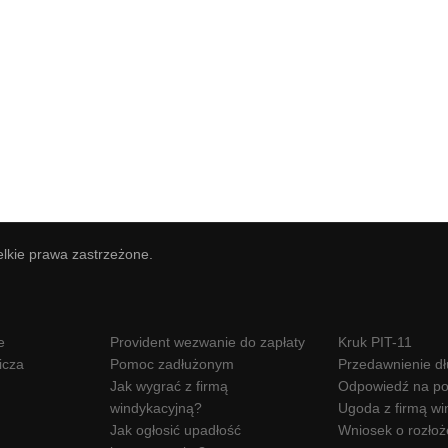
elkie prawa zastrzeżone.
e
Provident wezwanie do zapłaty
Kruk PIT-11
icza
Pomoc zadłużonym
Przedawnienie d
Jak wygrać z firmą
Odpowiedź na po
windykacyjną?
Ugoda z firmą wi
Jak ogłosić upadłość
Wniosek o rozłoż