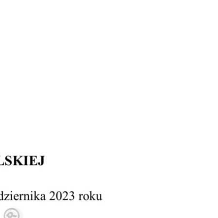
Doradztwo prawne
Negocjacje z wierzycielami
Doradztwo & konsulting
Doradztwo & konsulting