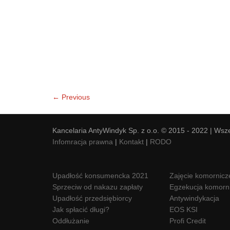
← Previous
Kancelaria AntyWindyk Sp. z o.o. © 2015 - 2022 | Wsz
Infomracja prawna
|
Kontakt
|
RODO
Upadłość konsumencka 2021
Zajęcie komornicz
Sprzeciw od nakazu zapłaty
Egzekucja komorn
Upadłość przedsiębiorcy
Antywindykacja
Jak spłacić długi?
EOS KSI
Oddłużanie
Profi Credit