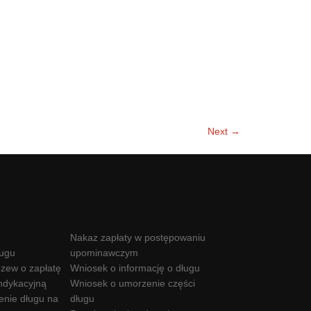
Next →
Nakaz zapłaty w postępowaniu
ługu
upominawczym
zew o zapłatę
Wniosek o informację o długu
ndykacyjną
Wniosek o umorzenie części
enie długu na
długu