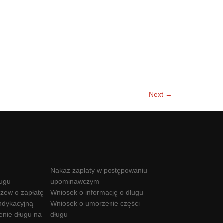
Next →
Nakaz zapłaty w postępowaniu
ługu
upominawczym
zew o zapłatę
Wniosek o informację o długu
ndykacyjną
Wniosek o umorzenie części
enie długu na
długu