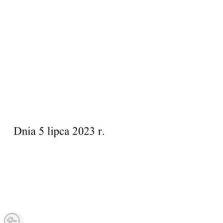
Doradztwo prawne
Negocjacje z wierzycielami
Doradztwo & konsulting
Doradztwo & konsulting