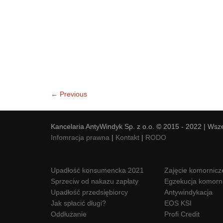
← Previous
Kancelaria AntyWindyk Sp. z o.o. © 2015 - 2022 | Wsz
Infomracja prawna
|
Kontakt
|
RODO
Upadłość konsumencka 2021
Zajęcie komornicz
Sprzeciw od nakazu zapłaty
Egzekucja komorn
Upadłość przedsiębiorcy
Antywindykacja
Jak spłacić długi?
EOS KSI
Oddłużanie
Profi Credit