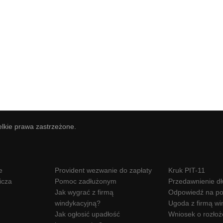
elkie prawa zastrzeżone.
e
Provident wezwanie do zapłaty
Kruk PIT-11
icza
Pomoc zadłużonym
Przedawnienie d
Jak wygrać z firmą
Odpowiedź na po
windykacyjną?
Ugoda z firmą wi
Jak ogłosić upadłość
Wniosek o rozłoż