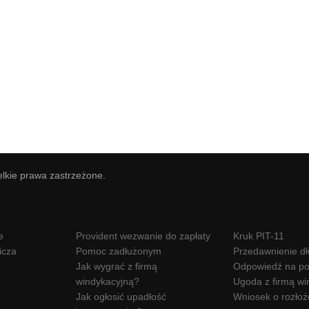
elkie prawa zastrzeżone.
e
Provident wezwanie do zapłaty
Kruk PIT-11
icza
Pomoc zadłużonym
Przedawnienie d
Jak wygrać z firmą
Odpowiedź na po
windykacyjną?
Ugoda z firmą wi
Jak ogłosić upadłość
Wniosek o rozłoż