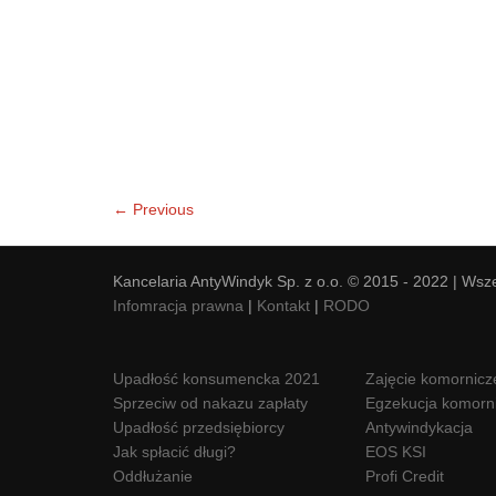
← Previous
Kancelaria AntyWindyk Sp. z o.o. © 2015 - 2022 | Wsz
Infomracja prawna
|
Kontakt
|
RODO
Upadłość konsumencka 2021
Zajęcie komornicz
Sprzeciw od nakazu zapłaty
Egzekucja komorn
Upadłość przedsiębiorcy
Antywindykacja
Jak spłacić długi?
EOS KSI
Oddłużanie
Profi Credit