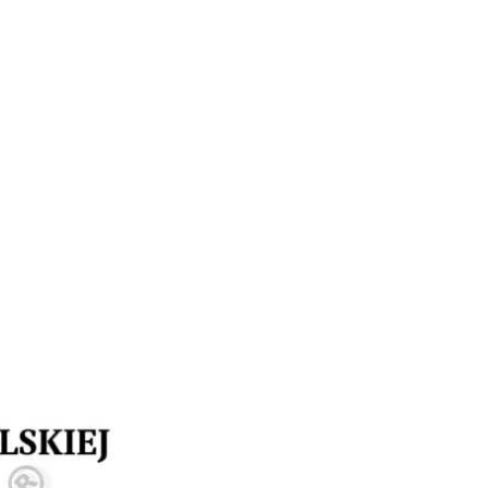
Doradztwo prawne
Negocjacje z wierzycielami
Doradztwo & konsulting
Doradztwo & konsulting