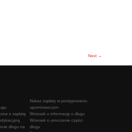
Next →
Nakaz zapłaty w postępowaniu
ługu
upominawczym
zew o zapłatę
Wniosek o informację o długu
ndykacyjną
Wniosek o umorzenie części
enie długu na
długu