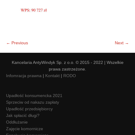
← Previous
Next →
Kancelaria AntyWindyk Sp. z o.o. © 2015 - 2022 | Wszelkie
prawa zastrzeżone.
Infomracja prawna
|
Kontakt
|
RODO
Upadłość konsumencka 2021
Sprzeciw od nakazu zapłaty
Upadłość przedsiębiorcy
Jak spłacić długi?
Oddłużanie
Zajęcie komornicze