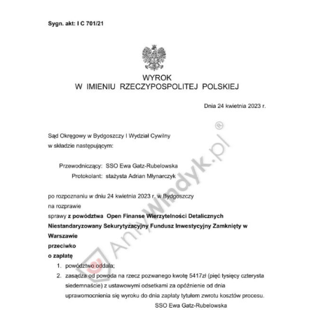
Doradztwo prawne
Negocjacje z wierzycielami
Doradztwo & konsulting
Doradztwo & konsulting