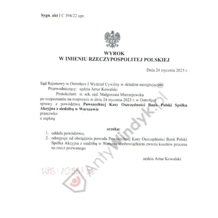
Doradztwo prawne
Negocjacje z wierzycielami
Doradztwo & konsulting
Doradztwo & konsulting