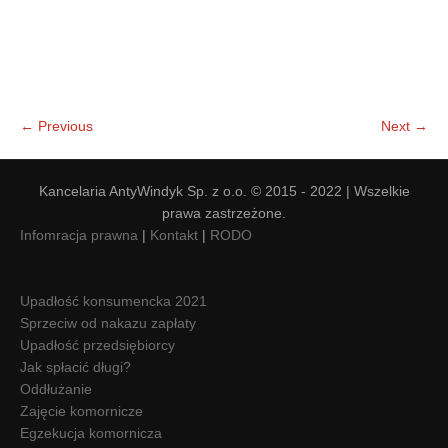
← Previous
Next →
Kancelaria AntyWindyk Sp. z o.o. © 2015 - 2022 | Wszelkie
prawa zastrzeżone.
Infomracja prawna
|
Kontakt
|
RODO
Upadłość konsumencka 2021
Sprzeciw od nakazu zapłaty
Upadłość przedsiębiorcy
Jak spłacić długi?
Oddłużanie
Zajęcie komornicze
Egzekucja komornicza