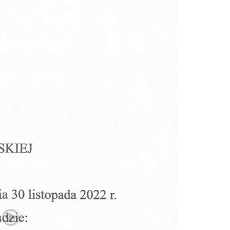
Doradztwo prawne
Negocjacje z wierzycielami
Doradztwo & konsulting
Doradztwo & konsulting