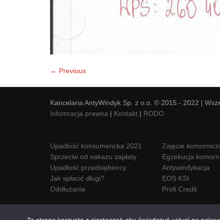
← Previous
Kancelaria AntyWindyk Sp. z o.o. © 2015 - 2022 | Wsz
Infomracja prawna
|
Kontakt
|
RODO
Upadłość konsumencka 2021
Zajęcie komornicz
Sprzeciw od nakazu zapłaty
Egzekucja komorn
Upadłość przedsiębiorcy
Antywindykacja
Jak spłacić długi?
EOS KSI
Oddłużanie
Profi Credit