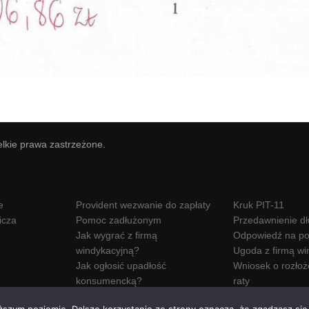
elkie prawa zastrzeżone.
e
Provident wezwanie do zapłaty
Kruk PIT-11
icza
Pomoc zadłużonym
Przedawnienie d
Jak wygrać z firmą
Odpowiedź na po
windykacyjną?
Ugoda z firmą wi
Jak ogłosić upadłość
Wniosek o rozłoż
konsumencką?
raty
Wezwanie do zapłaty Hoist