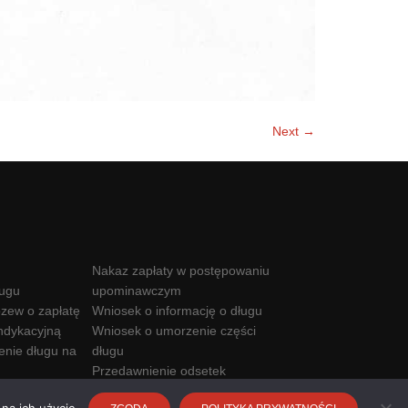
Next →
Nakaz zapłaty w postępowaniu
ługu
upominawczym
zew o zapłatę
Wniosek o informację o długu
ndykacyjną
Wniosek o umorzenie części
enie długu na
długu
Przedawnienie odsetek
Kwota wolna od komornika