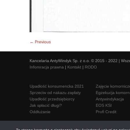
← Previous
Kancelaria AntyWindyk Sp. z o.o. © 2015 - 2022 | Wsz
Infomracja prawna
|
Kontakt
|
RODO
Upadłość konsumencka 2021
Zajęcie komornicz
Sprzeciw od nakazu zapłaty
Egzekucja komorn
Upadłość przedsiębiorcy
Antywindykacja
Jak spłacić długi?
EOS KSI
Oddłużanie
Profi Credit