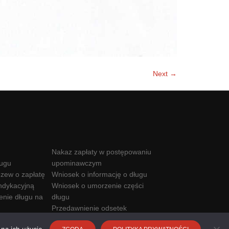
Next →
Nakaz zapłaty w postępowaniu
ługu
upominawczym
zew o zapłatę
Wniosek o informację o długu
ndykacyjną
Wniosek o umorzenie części
enie długu na
długu
Przedawnienie odsetek
Kwota wolna od komornika