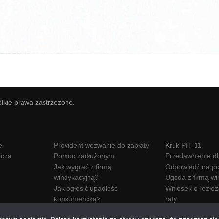
elkie prawa zastrzeżone.
e
Provident wezwanie do zapłaty
Kruk PIT-11
icza
Pomoc zadłużonym
Przedawnienie d
Jak wygrać z firmą
Odpowiedź na po
windykacyjną?
Ugoda z firmą wi
Jak ogłosić upadłość
Wniosek o rozłoż
konsumencką?
raty
Wezwanie do zapłaty Hoist