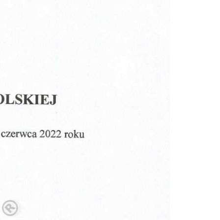
Doradztwo prawne
Negocjacje z wierzycielami
Doradztwo & konsulting
Doradztwo & konsulting