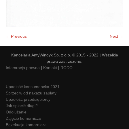
← Previous
Next →
Kancelaria AntyWindyk Sp. z o.o. © 2015 - 2022 | Wszelkie
prawa zastrzeżone.
Infomracja prawna
|
Kontakt
|
RODO
Upadłość konsumencka 2021
Sprzeciw od nakazu zapłaty
Upadłość przedsiębiorcy
Jak spłacić długi?
Oddłużanie
Zajęcie komornicze
Egzekucja komornicza