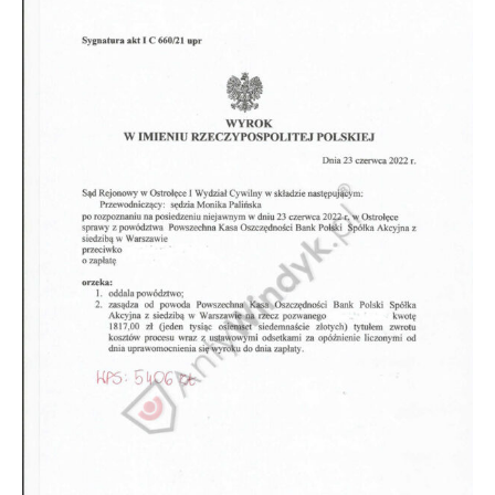
Doradztwo prawne
Negocjacje z wierzycielami
Doradztwo & konsulting
Doradztwo & konsulting