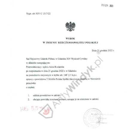
Doradztwo prawne
Negocjacje z wierzycielami
Doradztwo & konsulting
Doradztwo & konsulting