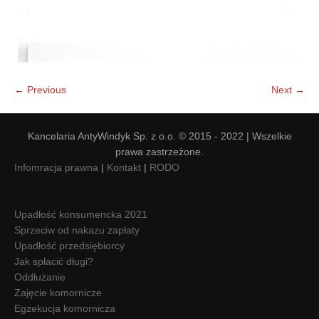
← Previous
Next →
Kancelaria AntyWindyk Sp. z o.o. © 2015 - 2022 | Wszelkie
prawa zastrzeżone.
Infomracja prawna
|
Kontakt
|
RODO
Upadłość konsumencka 2021
Sprzeciw od nakazu zapłaty
Upadłość przedsiębiorcy
Jak spłacić długi?
Oddłużanie
Zajęcie komornicze
Egzekucja komornicza