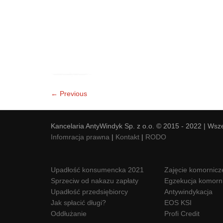
← Previous
Kancelaria AntyWindyk Sp. z o.o. © 2015 - 2022 | Wsz
Infomracja prawna
|
Kontakt
|
RODO
Upadłość konsumencka 2021
Zajęcie komornicz
Sprzeciw od nakazu zapłaty
Egzekucja komorn
Upadłość przedsiębiorcy
Antywindykacja
Jak spłacić długi?
EOS KSI
Oddłużanie
Profi Credit