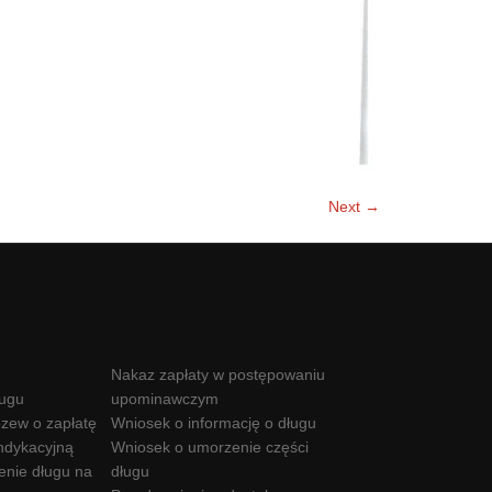
Next →
Nakaz zapłaty w postępowaniu
ługu
upominawczym
zew o zapłatę
Wniosek o informację o długu
ndykacyjną
Wniosek o umorzenie części
enie długu na
długu