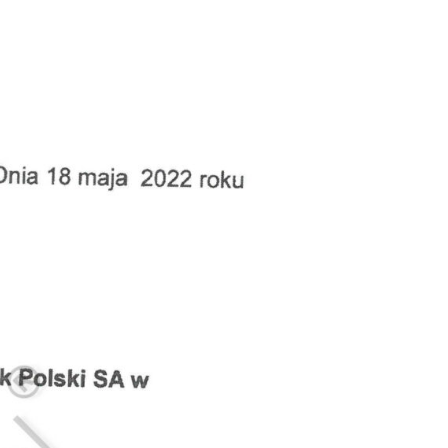
Doradztwo prawne
Negocjacje z wierzycielami
Doradztwo & konsulting
Doradztwo & konsulting