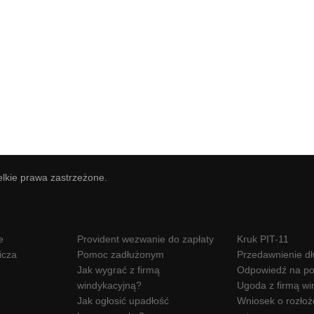
elkie prawa zastrzeżone.
e
Provident wezwanie do zapłaty
Kruk PIT-11
icza
Pomoc zadłużonym
Przedawnienie d
Jak wygrać z firmą
Odpowiedź na po
windykacyjną?
Ugoda z firmą wi
Jak ogłosić upadłość
Wniosek o rozłoż