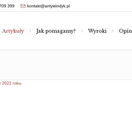
709 399
kontakt@antywindyk.pl
Artykuły
Jak pomagamy?
Wyroki
Opin
.
z 2022 roku