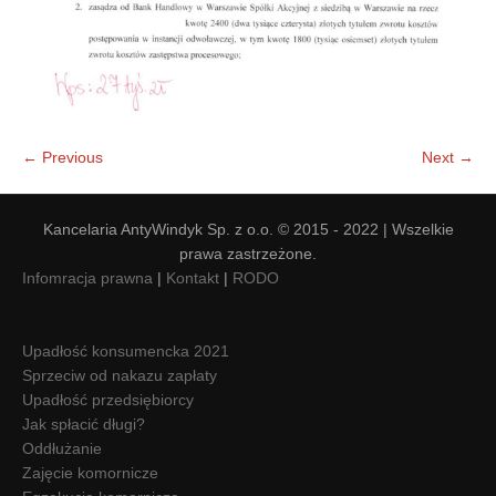
← Previous
Next →
Kancelaria AntyWindyk Sp. z o.o. © 2015 - 2022 | Wszelkie
prawa zastrzeżone.
Infomracja prawna
|
Kontakt
|
RODO
Upadłość konsumencka 2021
Sprzeciw od nakazu zapłaty
Upadłość przedsiębiorcy
Jak spłacić długi?
Oddłużanie
Zajęcie komornicze