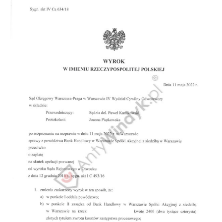
Doradztwo prawne
Negocjacje z wierzycielami
Doradztwo & konsulting
Doradztwo & konsulting