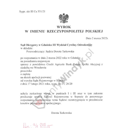
Doradztwo prawne
Negocjacje z wierzycielami
Doradztwo & konsulting
Doradztwo & konsulting