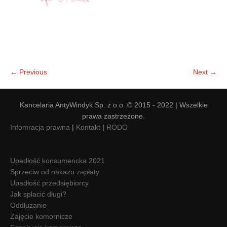
← Previous
Next →
Kancelaria AntyWindyk Sp. z o.o. © 2015 - 2022 | Wszelkie
prawa zastrzeżone.
Infomracja prawna
|
Kontakt
|
RODO
Upadłość konsumencka 2021
Sprzeciw od nakazu zapłaty
Upadłość przedsiębiorcy
Jak spłacić długi?
Oddłużanie
Zajęcie komornicze